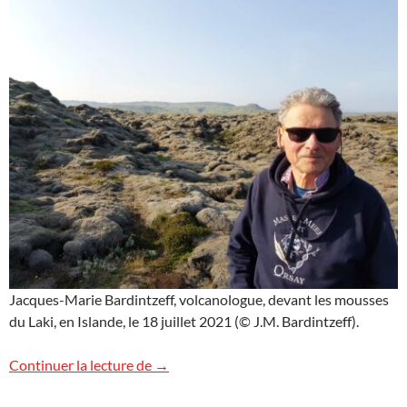
Jacques-Marie Bardintzeff, volcanologue, devant les mousses
du Laki, en Islande, le 18 juillet 2021 (© J.M. Bardintzeff).
Les mousses du Laki
Continuer la lecture de
→