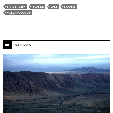
BARDINTZEFF
ISLANDE
LAKI
MOUSSE
VOLCANOLOGUE
GALERIES