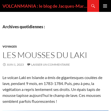
Recherche
VOLCANMANIA : le blog de Jacques-Marie BARDINTZEFF, volcanologue
ALLER
MENU
AU
PRINCI
CONTENU
Archives quotidiennes :
VOYAGES
LES MOUSSES DU LAKI
JUIN 1, 2023
LAISSER UN COMMENTAIRE
Le volcan Laki en Islande a émis de gigantesques coulées de
lave, pendant 9 mois, en 1783-1784. Puis, peu à peu, la
végétation a repris lentement ses droits. Un épais tapis de
mousse tapisse aujourd’hui le champ de lave. Ces mousses
semblent parfois fluorescentes !