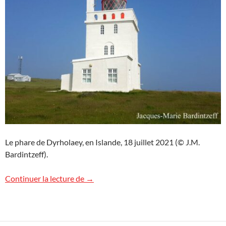
Le phare de Dyrholaey, en Islande, 18 juillet 2021 (© J.M.
Bardintzeff).
Le phare de Dyrholaey
Continuer la lecture de
→