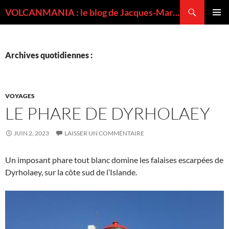
Recherche
VOLCANMANIA : le blog de Jacques-Marie BARDINTZEFF, volcanologue
ALLER
MENU
AU
PRINCI
CONTENU
Archives quotidiennes :
VOYAGES
LE PHARE DE DYRHOLAEY
JUIN 2, 2023
LAISSER UN COMMENTAIRE
Un imposant phare tout blanc domine les falaises escarpées de
Dyrholaey, sur la côte sud de l’Islande.