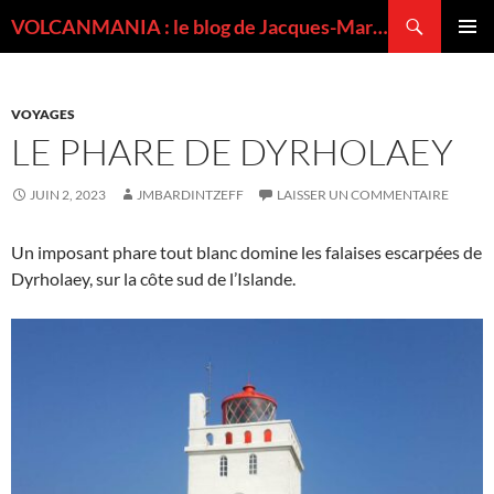
Recherche
VOLCANMANIA : le blog de Jacques-Marie BARDINTZEFF, volcanologue
ALLER
MENU
AU
PRINCI
CONTENU
VOYAGES
LE PHARE DE DYRHOLAEY
JUIN 2, 2023
JMBARDINTZEFF
LAISSER UN COMMENTAIRE
Un imposant phare tout blanc domine les falaises escarpées de
Dyrholaey, sur la côte sud de l’Islande.