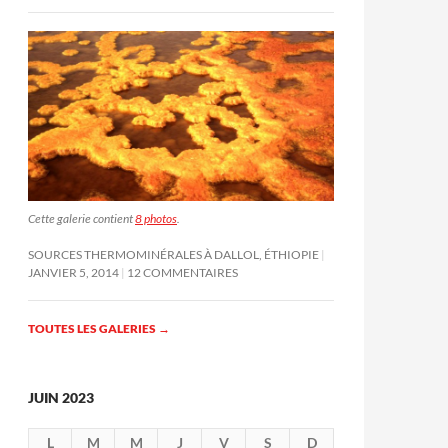
Cette galerie contient
8 photos
.
SOURCES THERMOMINÉRALES À DALLOL, ÉTHIOPIE
JANVIER 5, 2014
12 COMMENTAIRES
TOUTES LES GALERIES
→
JUIN 2023
L
M
M
J
V
S
D