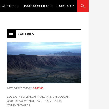
URA-SCIENCES
POURQUOI CE BLOG ?
QUI SUIS-JE ?
GALERIES
Cette galerie contient
6 photos
.
L’OL DOINYO LENGAI, TANZANIE, UN VOLCAN
UNIQUE AU MONDE
AVRIL 16, 2014
10
COMMENTAIRES