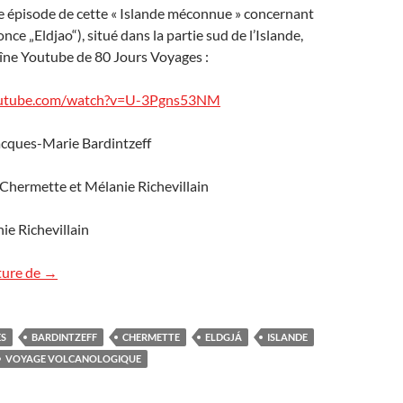
me épisode de cette « Islande méconnue » concernant
once „Eldjao“), situé dans la partie sud de l’Islande,
haîne Youtube de 80 Jours Voyages :
outube.com/watch?v=U-3Pgns53NM
acques-Marie Bardintzeff
 Chermette et Mélanie Richevillain
ie Richevillain
Film Islande méconnue, épisode 3 : L’Eldgjá
ture de
→
ES
BARDINTZEFF
CHERMETTE
ELDGJÁ
ISLANDE
VOYAGE VOLCANOLOGIQUE