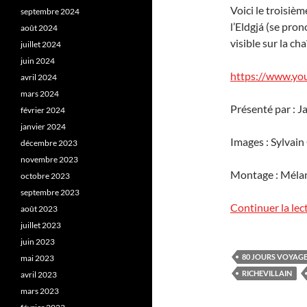
Voici le troisiè
septembre 2024
l’Eldgjá (se pron
août 2024
visible sur la c
juillet 2024
juin 2024
https://www.y
avril 2024
mars 2024
Présenté par : J
février 2024
janvier 2024
Images : Sylvain
décembre 2023
novembre 2023
Montage : Mélan
octobre 2023
septembre 2023
Continuer la lec
août 2023
juillet 2023
juin 2023
80 JOURS VOYAG
mai 2023
RICHEVILLAIN
avril 2023
mars 2023