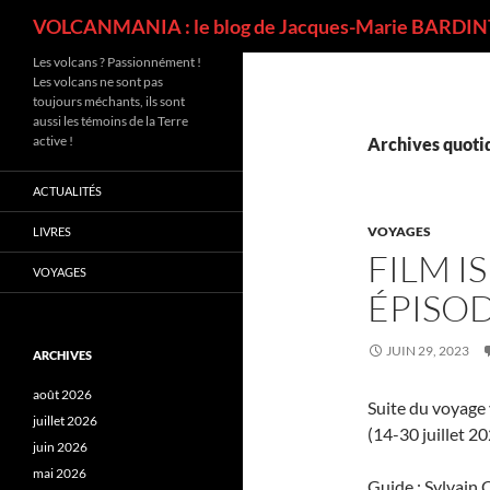
Recherche
VOLCANMANIA : le blog de Jacques-Marie BARDINT
Les volcans ? Passionnément !
Les volcans ne sont pas
toujours méchants, ils sont
aussi les témoins de la Terre
active !
Archives quotid
ACTUALITÉS
VOYAGES
LIVRES
FILM 
VOYAGES
ÉPISOD
JUIN 29, 2023
ARCHIVES
août 2026
Suite du voyage
juillet 2026
(14-30 juillet 20
juin 2026
mai 2026
Guide : Sylvain