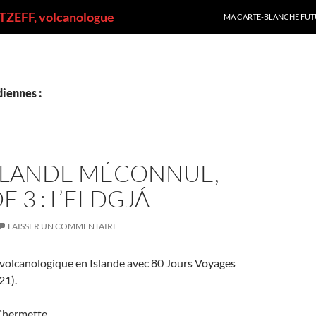
ALLER AU CONTENU
ZEFF, volcanologue
MA CARTE-BLANCHE FUT
iennes :
ISLANDE MÉCONNUE,
E 3 : L’ELDGJÁ
LAISSER UN COMMENTAIRE
 volcanologique en Islande avec 80 Jours Voyages
21).
 Chermette