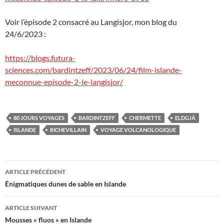
Voir l’épisode 2 consacré au Langisjor, mon blog du
24/6/2023 :
https://blogs.futura-
sciences.com/bardintzeff/2023/06/24/film-islande-
meconnue-episode-2-le-langisjor/
80 JOURS VOYAGES
BARDINTZEFF
CHERMETTE
ELDGJÁ
ISLANDE
RICHEVILLAIN
VOYAGE VOLCANOLOGIQUE
Navigation
ARTICLE PRÉCÉDENT
des
Énigmatiques dunes de sable en Islande
articles
ARTICLE SUIVANT
Mousses « fluos » en Islande