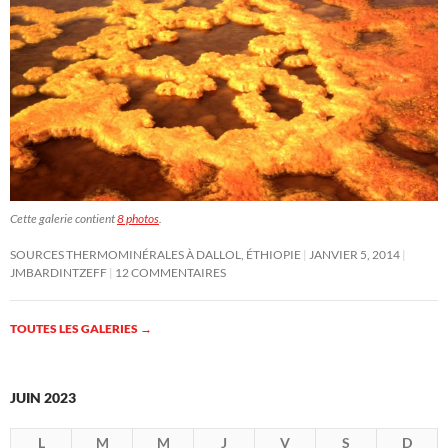
Cette galerie contient
8 photos
.
SOURCES THERMOMINÉRALES À DALLOL, ÉTHIOPIE
JANVIER 5, 2014
JMBARDINTZEFF
12 COMMENTAIRES
TOUTES LES GALERIES
→
JUIN 2023
L
M
M
J
V
S
D