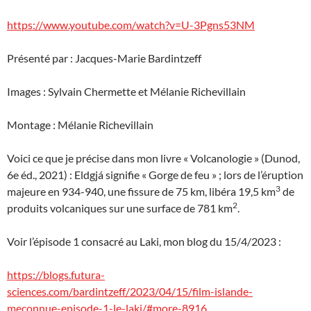
https://www.youtube.com/watch?v=U-3Pgns53NM
Présenté par : Jacques-Marie Bardintzeff
Images : Sylvain Chermette et Mélanie Richevillain
Montage : Mélanie Richevillain
Voici ce que je précise dans mon livre « Volcanologie » (Dunod,
6e éd., 2021) : Eldgjá signifie « Gorge de feu » ; lors de l’éruption
3
majeure en 934-940, une fissure de 75 km, libéra 19,5 km
de
2
produits volcaniques sur une surface de 781 km
.
Voir l’épisode 1 consacré au Laki, mon blog du 15/4/2023 :
https://blogs.futura-
sciences.com/bardintzeff/2023/04/15/film-islande-
meconnue-episode-1-le-laki/#more-8916