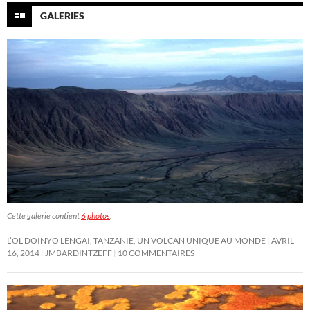
GALERIES
Cette galerie contient
6 photos
.
L’OL DOINYO LENGAI, TANZANIE, UN VOLCAN UNIQUE AU MONDE
AVRIL
16, 2014
JMBARDINTZEFF
10 COMMENTAIRES