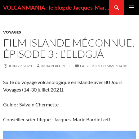
Recherche
VOLCANMANIA : le blog de Jacques-Marie BARDINTZEFF, volcanologue
ALLER
MENU
AU
PRINCI
CONTENU
VOYAGES
FILM ISLANDE MÉCONNUE,
ÉPISODE 3 : L’ELDGJÁ
JUIN 29, 2023
JMBARDINTZEFF
LAISSER UN COMMENTAIRE
Suite du voyage volcanologique en Islande avec 80 Jours
Voyages (14-30 juillet 2021).
Guide : Sylvain Chermette
Conseiller scientifique : Jacques-Marie Bardintzeff