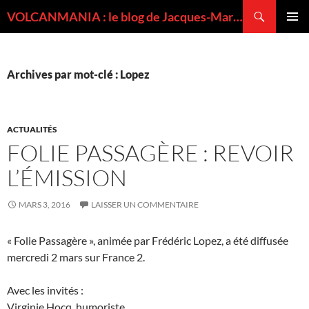
Recherche
VOLCANMANIA : le blog de Jacques-Marie BARDINTZEFF, volcanologue
ALLER
MENU
AU
PRINCI
CONTENU
Archives par mot-clé : Lopez
ACTUALITÉS
FOLIE PASSAGÈRE : REVOIR
L’ÉMISSION
MARS 3, 2016
LAISSER UN COMMENTAIRE
« Folie Passagère », animée par Frédéric Lopez, a été diffusée
mercredi 2 mars sur France 2.
Avec les invités :
Virginie Hocq, humoriste