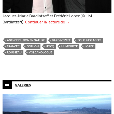
Jacques-Marie Bardintzeff et Frédéric Lopez (© J.M.
France 2 : Folie Passagère
Bardintzeff).
Continuer la lecture de
→
AGENCE DU DON EN NATURE
BARDINTZEFF
FOLIE PASSAGÈRE
FRANCE 2
GOUJON
HOCQ
HUMORISTE
LOPEZ
ROUSSEAU
VOLCANOLOGUE
GALERIES