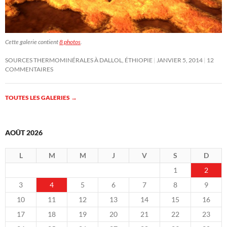
Cette galerie contient
8 photos
.
SOURCES THERMOMINÉRALES À DALLOL, ÉTHIOPIE
JANVIER 5, 2014
12
COMMENTAIRES
TOUTES LES GALERIES
→
AOÛT 2026
L
M
M
J
V
S
D
1
2
3
4
5
6
7
8
9
10
11
12
13
14
15
16
17
18
19
20
21
22
23