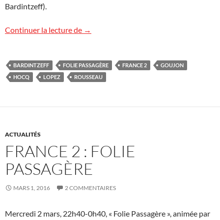
Bardintzeff).
Folie Passagère : revoir l’émission
Continuer la lecture de
→
BARDINTZEFF
FOLIE PASSAGÈRE
FRANCE 2
GOUJON
HOCQ
LOPEZ
ROUSSEAU
ACTUALITÉS
FRANCE 2 : FOLIE
PASSAGÈRE
MARS 1, 2016
2 COMMENTAIRES
Mercredi 2 mars, 22h40-0h40, « Folie Passagère », animée par