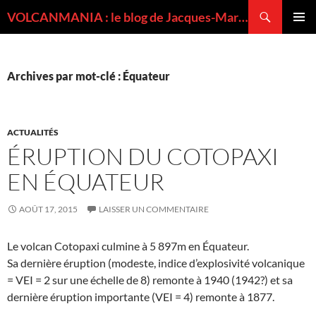
Recherche
VOLCANMANIA : le blog de Jacques-Marie BARDINTZEFF, volcanologue
ALLER
MENU
AU
PRINCI
CONTENU
Archives par mot-clé : Équateur
ACTUALITÉS
ÉRUPTION DU COTOPAXI
EN ÉQUATEUR
AOÛT 17, 2015
LAISSER UN COMMENTAIRE
Le volcan Cotopaxi culmine à 5 897m en Équateur.
Sa dernière éruption (modeste, indice d’explosivité volcanique
= VEI = 2 sur une échelle de 8) remonte à 1940 (1942?) et sa
dernière éruption importante (VEI = 4) remonte à 1877.