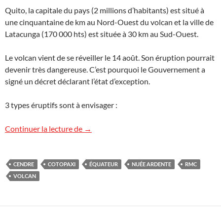
Quito, la capitale du pays (2 millions d’habitants) est situé à
une cinquantaine de km au Nord-Ouest du volcan et la ville de
Latacunga (170 000 hts) est située à 30 km au Sud-Ouest.
Le volcan vient de se réveiller le 14 août. Son éruption pourrait
devenir très dangereuse. C’est pourquoi le Gouvernement a
signé un décret déclarant l’état d’exception.
3 types éruptifs sont à envisager :
Éruption du Cotopaxi en Équateur
Continuer la lecture de
→
CENDRE
COTOPAXI
ÉQUATEUR
NUÉE ARDENTE
RMC
VOLCAN