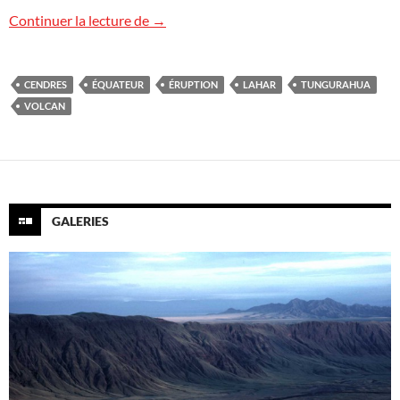
Image de volcan : Tungurahua, Équateur
Continuer la lecture de
→
CENDRES
ÉQUATEUR
ÉRUPTION
LAHAR
TUNGURAHUA
VOLCAN
GALERIES