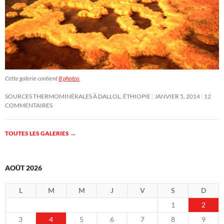
Cette galerie contient
8 photos
.
SOURCES THERMOMINÉRALES À DALLOL, ÉTHIOPIE
JANVIER 5, 2014
12
COMMENTAIRES
TOUTES LES GALERIES
→
AOÛT 2026
L
M
M
J
V
S
D
1
2
3
4
5
6
7
8
9