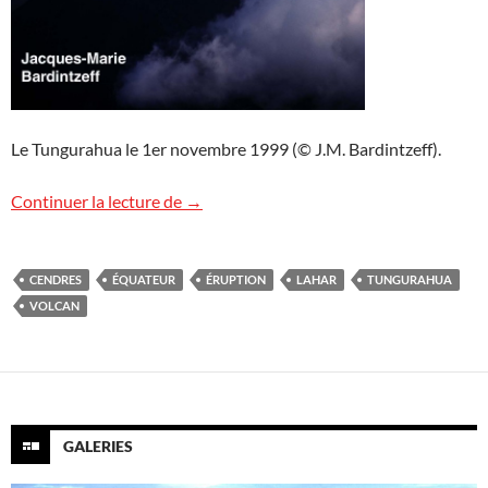
Le Tungurahua le 1er novembre 1999 (© J.M. Bardintzeff).
Image de volcan : Tungurahua, Équateur
Continuer la lecture de
→
CENDRES
ÉQUATEUR
ÉRUPTION
LAHAR
TUNGURAHUA
VOLCAN
GALERIES