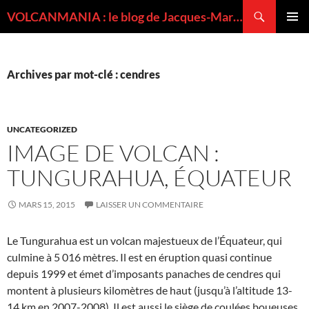
Recherche
VOLCANMANIA : le blog de Jacques-Marie BARDINTZEFF, volcanologue
ALLER
MENU
AU
PRINCI
CONTENU
Archives par mot-clé : cendres
UNCATEGORIZED
IMAGE DE VOLCAN :
TUNGURAHUA, ÉQUATEUR
MARS 15, 2015
LAISSER UN COMMENTAIRE
Le Tungurahua est un volcan majestueux de l’Équateur, qui
culmine à 5 016 mètres. Il est en éruption quasi continue
depuis 1999 et émet d’imposants panaches de cendres qui
montent à plusieurs kilomètres de haut (jusqu’à l’altitude 13-
14 km en 2007-2008). Il est aussi le siège de coulées boueuses