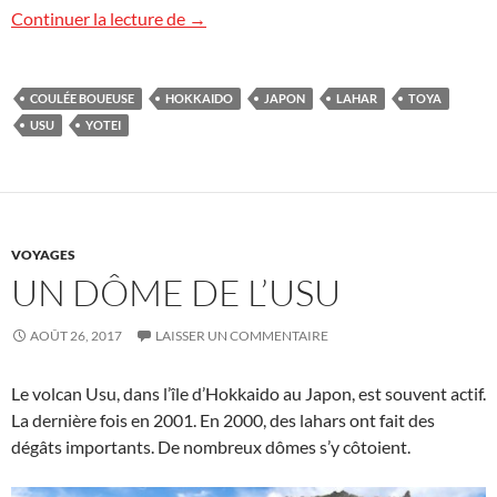
Les lahars de l’Usu
Continuer la lecture de
→
COULÉE BOUEUSE
HOKKAIDO
JAPON
LAHAR
TOYA
USU
YOTEI
VOYAGES
UN DÔME DE L’USU
AOÛT 26, 2017
LAISSER UN COMMENTAIRE
Le volcan Usu, dans l’île d’Hokkaido au Japon, est souvent actif.
La dernière fois en 2001. En 2000, des lahars ont fait des
dégâts importants. De nombreux dômes s’y côtoient.