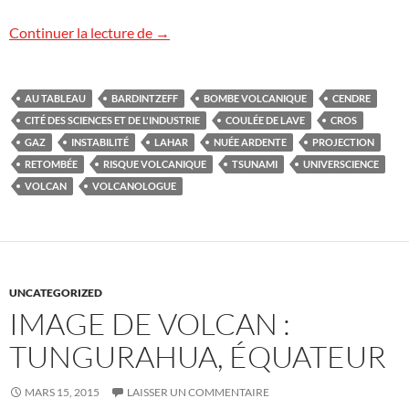
Risques volcaniques
Continuer la lecture de
→
AU TABLEAU
BARDINTZEFF
BOMBE VOLCANIQUE
CENDRE
CITÉ DES SCIENCES ET DE L'INDUSTRIE
COULÉE DE LAVE
CROS
GAZ
INSTABILITÉ
LAHAR
NUÉE ARDENTE
PROJECTION
RETOMBÉE
RISQUE VOLCANIQUE
TSUNAMI
UNIVERSCIENCE
VOLCAN
VOLCANOLOGUE
UNCATEGORIZED
IMAGE DE VOLCAN :
TUNGURAHUA, ÉQUATEUR
MARS 15, 2015
LAISSER UN COMMENTAIRE