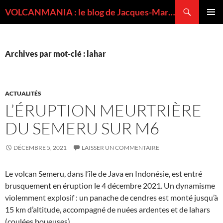
Recherche
VOLCANMANIA : le blog de Jacques-Marie BARDINTZEFF, volcanologue
ALLER
MENU
AU
PRINCI
CONTENU
Archives par mot-clé : lahar
ACTUALITÉS
L’ÉRUPTION MEURTRIÈRE
DU SEMERU SUR M6
DÉCEMBRE 5, 2021
LAISSER UN COMMENTAIRE
Le volcan Semeru, dans l’île de Java en Indonésie, est entré
brusquement en éruption le 4 décembre 2021. Un dynamisme
violemment explosif : un panache de cendres est monté jusqu’à
15 km d’altitude, accompagné de nuées ardentes et de lahars
(coulées boueuses).