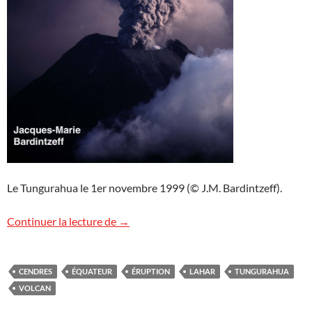
Le Tungurahua le 1er novembre 1999 (© J.M. Bardintzeff).
Image de volcan : Tungurahua, Équateur
Continuer la lecture de
→
CENDRES
ÉQUATEUR
ÉRUPTION
LAHAR
TUNGURAHUA
VOLCAN