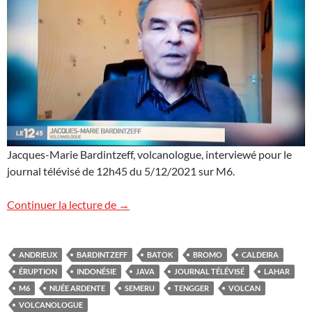
Jacques-Marie Bardintzeff, volcanologue, interviewé pour le
journal télévisé de 12h45 du 5/12/2021 sur M6.
L’éruption meurtrière du Semeru sur M6
Continuer la lecture de
→
ANDRIEUX
BARDINTZEFF
BATOK
BROMO
CALDEIRA
ÉRUPTION
INDONÉSIE
JAVA
JOURNAL TÉLÉVISÉ
LAHAR
M6
NUÉE ARDENTE
SEMERU
TENGGER
VOLCAN
VOLCANOLOGUE