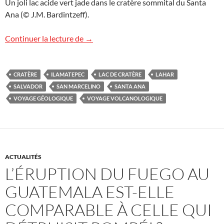
Un joli lac acide vert jade dans le cratère sommital du Santa
Ana (© J.M. Bardintzeff).
Volcan Santa Ana, Salvador
Continuer la lecture de
→
CRATÈRE
ILAMATEPEC
LAC DE CRATÈRE
LAHAR
SALVADOR
SAN MARCELINO
SANTA ANA
VOYAGE GÉOLOGIQUE
VOYAGE VOLCANOLOGIQUE
ACTUALITÉS
L’ÉRUPTION DU FUEGO AU
GUATEMALA EST-ELLE
COMPARABLE À CELLE QUI