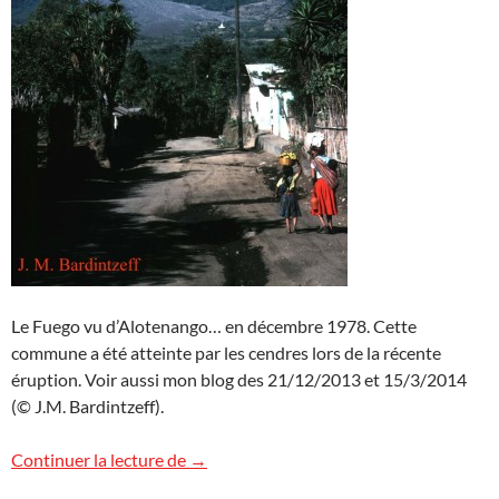
Le Fuego vu d’Alotenango… en décembre 1978. Cette
commune a été atteinte par les cendres lors de la récente
éruption. Voir aussi mon blog des 21/12/2013 et 15/3/2014
(© J.M. Bardintzeff).
L’éruption du Fuego au Guatemala est-ell
Continuer la lecture de
→