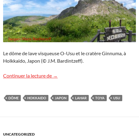
Le dôme de lave visqueuse O-Usu et le cratère Ginnuma, à
Holkkaido, Japon (© J.M. Bardintzeff).
Un dôme de l’Usu
Continuer la lecture de
→
DÔME
HOKKAIDO
JAPON
LAHAR
TOYA
USU
UNCATEGORIZED