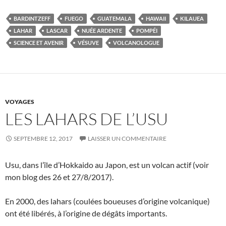
BARDINTZEFF
FUEGO
GUATEMALA
HAWAII
KILAUEA
LAHAR
LASCAR
NUÉE ARDENTE
POMPÉI
SCIENCE ET AVENIR
VÉSUVE
VOLCANOLOGUE
VOYAGES
LES LAHARS DE L’USU
SEPTEMBRE 12, 2017
LAISSER UN COMMENTAIRE
Usu, dans l’île d’Hokkaido au Japon, est un volcan actif (voir
mon blog des 26 et 27/8/2017).
En 2000, des lahars (coulées boueuses d’origine volcanique)
ont été libérés, à l’origine de dégâts importants.