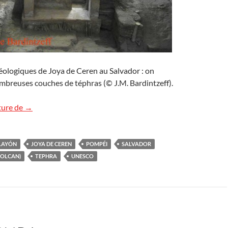
héologiques de Joya de Ceren au Salvador : on
mbreuses couches de téphras (© J.M. Bardintzeff).
Joya de Ceren, la Pompéi du Salvador
ture de
→
PLAYÓN
JOYA DE CEREN
POMPÉI
SALVADOR
VOLCAN)
TEPHRA
UNESCO