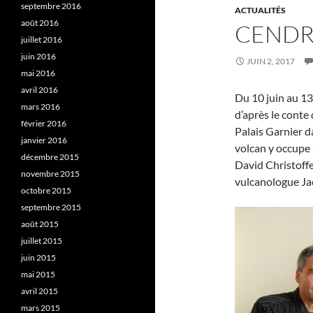
septembre 2016
ACTUALITÉS
août 2016
CENDR
juillet 2016
juin 2016
JUIN 2, 2017
mai 2016
avril 2016
Du 10 juin au 13
mars 2016
d’après le conte 
février 2016
Palais Garnier d
janvier 2016
volcan y occupe 
décembre 2015
David Christoffel
novembre 2015
vulcanologue Ja
octobre 2015
septembre 2015
août 2015
juillet 2015
juin 2015
mai 2015
avril 2015
mars 2015