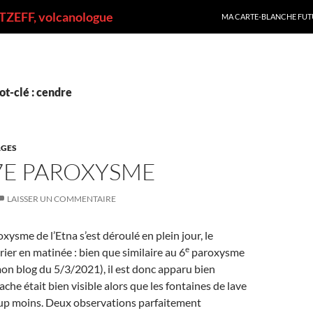
ALLER AU CONTENU
ZEFF, volcanologue
MA CARTE-BLANCHE FUT
t-clé : cendre
GES
7E PAROXYSME
LAISSER UN COMMENTAIRE
xysme de l’Etna s’est déroulé en plein jour, le
e
ier en matinée : bien que similaire au 6
paroxysme
on blog du 5/3/2021), il est donc apparu bien
ache était bien visible alors que les fontaines de lave
oup moins. Deux observations parfaitement