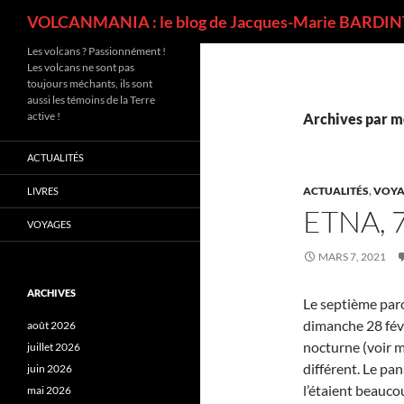
Recherche
VOLCANMANIA : le blog de Jacques-Marie BARDINT
Les volcans ? Passionnément !
Les volcans ne sont pas
toujours méchants, ils sont
aussi les témoins de la Terre
active !
Archives par mo
ACTUALITÉS
ACTUALITÉS
,
VOYA
LIVRES
ETNA, 
VOYAGES
MARS 7, 2021
ARCHIVES
Le septième paro
dimanche 28 févr
août 2026
nocturne (voir m
juillet 2026
différent. Le pan
juin 2026
l’étaient beauc
mai 2026