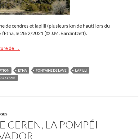
 de cendres et lapilli (plusieurs km de haut) lors du
’Etna, le 28/2/2021 (© J.M. Bardintzeff).
Etna, 7e paroxysme
ture de
→
PTION
ETNA
FONTAINE DE LAVE
LAPILLI
ROXYSME
GES
E CEREN, LA POMPÉI
LVADOR