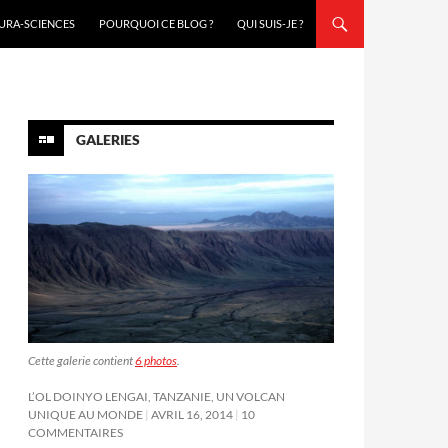
URA-SCIENCES
POURQUOI CE BLOG ?
QUI SUIS-JE ?
GALERIES
Cette galerie contient
6 photos
.
L’OL DOINYO LENGAI, TANZANIE, UN VOLCAN
UNIQUE AU MONDE
AVRIL 16, 2014
10
COMMENTAIRES