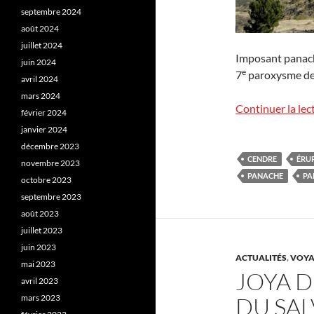
septembre 2024
août 2024
juillet 2024
Imposant panache
juin 2024
e
7
paroxysme de l
avril 2024
mars 2024
Continuer la lec
février 2024
janvier 2024
décembre 2023
CENDRE
ÉRU
novembre 2023
PANACHE
PA
octobre 2023
septembre 2023
août 2023
juillet 2023
juin 2023
ACTUALITÉS
,
VOYA
mai 2023
JOYA D
avril 2023
mars 2023
DU SA