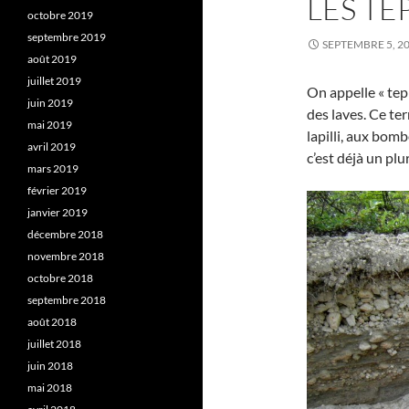
LES TE
octobre 2019
septembre 2019
SEPTEMBRE 5, 2
août 2019
juillet 2019
On appelle « tep
juin 2019
des laves. Ce ter
mai 2019
lapilli, aux bomb
avril 2019
c’est déjà un plur
mars 2019
février 2019
janvier 2019
décembre 2018
novembre 2018
octobre 2018
septembre 2018
août 2018
juillet 2018
juin 2018
mai 2018