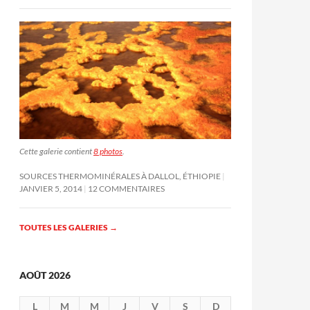
Cette galerie contient
8 photos
.
SOURCES THERMOMINÉRALES À DALLOL, ÉTHIOPIE
JANVIER 5, 2014
12 COMMENTAIRES
TOUTES LES GALERIES
→
AOÛT 2026
L
M
M
J
V
S
D