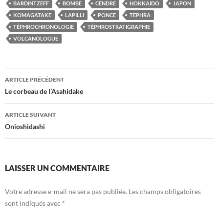
BARDINTZEFF
BOMBE
CENDRE
HOKKAIDO
JAPON
KOMAGATAKE
LAPILLI
PONCE
TEPHRA
TÉPHROCHRONOLOGIE
TÉPHROSTRATIGRAPHIE
VOLCANOLOGUE
Navigation
ARTICLE PRÉCÉDENT
des
Le corbeau de l’Asahidake
articles
ARTICLE SUIVANT
Onioshidashi
LAISSER UN COMMENTAIRE
Votre adresse e-mail ne sera pas publiée.
Les champs obligatoires
sont indiqués avec
*