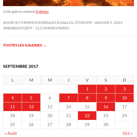
Cette galerie contient
8 photos
.
SOURCES THERMOMINÉRALES À DALLOL, ÉTHIOPIE
JANVIER 5, 2014
JMBARDINTZEFF
12 COMMENTAIRES
TOUTES LES GALERIES
→
SEPTEMBRE 2017
L
M
M
J
V
S
D
1
2
3
4
5
6
7
8
9
10
11
12
13
14
15
16
17
18
19
20
21
22
23
24
25
26
27
28
29
30
« Août
Oct »