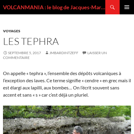
Recherche
VOLCANMANIA : le blog de Jacques-Marie BARDINTZEFF, volcanologue
ALLER
MENU
AU
PRINCI
CONTENU
VOYAGES
LES TEPHRA
SEPTEMBRE 5, 2017
JMBARDINTZEFF
LAISSER UN
COMMENTAIRE
On appelle « tephra », l’ensemble des dépôts volcaniques à
l’exception des laves. Ce terme signifie « cendre » en grec mais il
est élargi aux lapilli, aux bombes… On l’écrit souvent sans
accent et sans « s » car c’est déjà un pluriel.