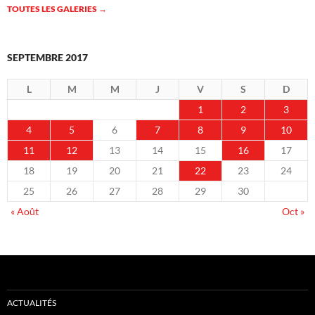
TOUTES LES GALERIES
→
SEPTEMBRE 2017
L
M
M
J
V
S
D
1
2
3
4
5
6
7
8
9
10
11
12
13
14
15
16
17
18
19
20
21
22
23
24
25
26
27
28
29
30
« Août
Oct »
ACTUALITÉS