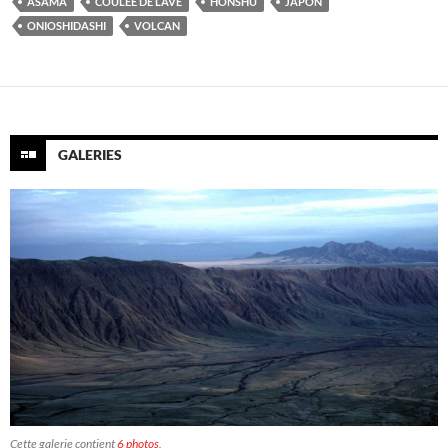
ASAMA
COULÉE DE LAVE
HONSHU
JAPON
ONIOSHIDASHI
VOLCAN
GALERIES
Cette galerie contient
6 photos
.