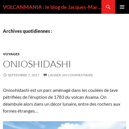
Recherche
VOLCANMANIA : le blog de Jacques-Marie BARDINTZEFF, volcanologue
ALLER
MENU
AU
PRINCI
CONTENU
Archives quotidiennes :
VOYAGES
ONIOSHIDASHI
SEPTEMBRE 7, 2017
LAISSER UN COMMENTAIRE
Onioshidashi est un parc aménagé dans les coulées de lave
pétrifiées de l’éruption de 1783 du volcan Asama. On
déambule alors dans un décor lunaire, entre des rochers aux
formes étranges…