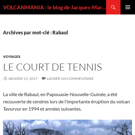
Recherche
VOLCANMANIA : le blog de Jacques-Marie BARDINTZEFF, volcanologue
ALLER
MENU
AU
PRINCI
CONTENU
Archives par mot-clé : Rabaul
VOYAGES
LE COURT DE TENNIS
JANVIER 13, 2017
LAISSER UN COMMENTAIRE
La ville de Rabaul, en Papouasie-Nouvelle-Guinée, a été
recouverte de cendres lors de l’importante éruption du volcan
Tavurvur en 1994 et années suivantes.