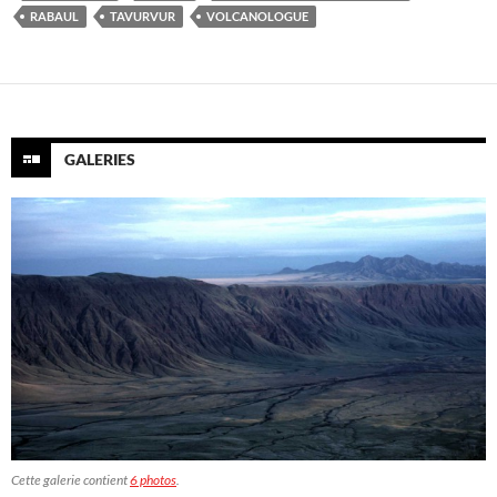
RABAUL
TAVURVUR
VOLCANOLOGUE
GALERIES
Cette galerie contient
6 photos
.