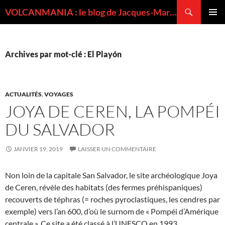
Recherche
VOLCANMANIA : le blog de Jacques-Marie BARDINTZEFF, volcanologue
ALLER
MENU
AU
PRINCI
CONTENU
Archives par mot-clé : El Playón
ACTUALITÉS
,
VOYAGES
JOYA DE CEREN, LA POMPÉI
DU SALVADOR
JANVIER 19, 2019
LAISSER UN COMMENTAIRE
Non loin de la capitale San Salvador, le site archéologique Joya
de Ceren, révèle des habitats (des fermes préhispaniques)
recouverts de téphras (= roches pyroclastiques, les cendres par
exemple) vers l’an 600, d’où le surnom de « Pompéi d’Amérique
centrale ». Ce site a été classé à l’UNESCO en 1993.