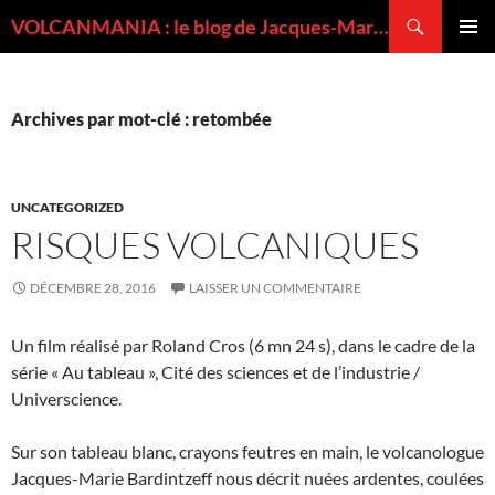
Recherche
VOLCANMANIA : le blog de Jacques-Marie BARDINTZEFF, volcanologue
ALLER
MENU
AU
PRINCI
CONTENU
Archives par mot-clé : retombée
UNCATEGORIZED
RISQUES VOLCANIQUES
DÉCEMBRE 28, 2016
LAISSER UN COMMENTAIRE
Un film réalisé par Roland Cros (6 mn 24 s), dans le cadre de la
série « Au tableau », Cité des sciences et de l’industrie /
Universcience.
Sur son tableau blanc, crayons feutres en main, le volcanologue
Jacques-Marie Bardintzeff nous décrit nuées ardentes, coulées