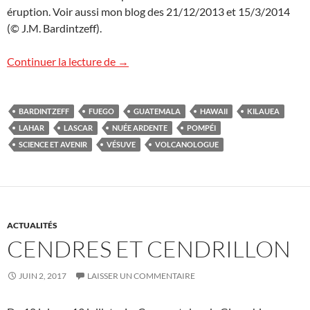
éruption. Voir aussi mon blog des 21/12/2013 et 15/3/2014
(© J.M. Bardintzeff).
L’éruption du Fuego au Guatemala est-ell
Continuer la lecture de
→
BARDINTZEFF
FUEGO
GUATEMALA
HAWAII
KILAUEA
LAHAR
LASCAR
NUÉE ARDENTE
POMPÉI
SCIENCE ET AVENIR
VÉSUVE
VOLCANOLOGUE
ACTUALITÉS
CENDRES ET CENDRILLON
JUIN 2, 2017
LAISSER UN COMMENTAIRE