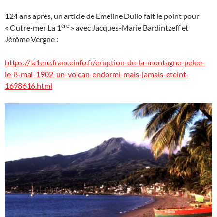
124 ans après, un article de Emeline Dulio fait le point pour
ère
« Outre-mer La 1
» avec Jacques-Marie Bardintzeff et
Jérôme Vergne :
https://la1ere.franceinfo.fr/eruption-de-la-montagne-pelee-
le-8-mai-1902-un-volcan-endormi-mais-jamais-eteint-
1698616.html