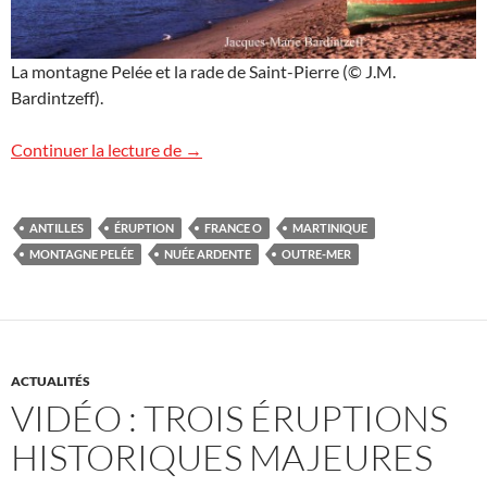
La montagne Pelée et la rade de Saint-Pierre (© J.M.
Bardintzeff).
Soirée montagne Pelée sur France O (TV
Continuer la lecture de
→
ANTILLES
ÉRUPTION
FRANCE O
MARTINIQUE
MONTAGNE PELÉE
NUÉE ARDENTE
OUTRE-MER
ACTUALITÉS
VIDÉO : TROIS ÉRUPTIONS
HISTORIQUES MAJEURES