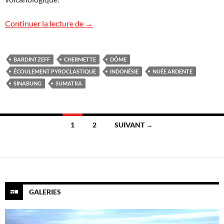
Le Sinabung très actif
Continuer la lecture de
→
BARDINTZEFF
CHERMETTE
DÔME
ÉCOULEMENT PYROCLASTIQUE
INDONÉSIE
NUÉE ARDENTE
SINABUNG
SUMATRA
Navigation
1
2
SUIVANT →
des
articles
GALERIES