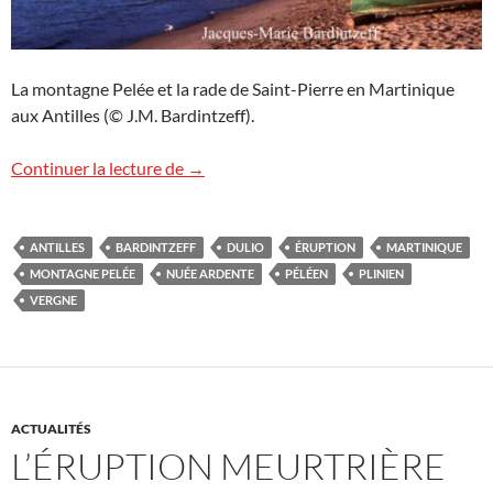
La montagne Pelée et la rade de Saint-Pierre en Martinique
aux Antilles (© J.M. Bardintzeff).
Anniversaire de l’éruption de la montagn
Continuer la lecture de
→
ANTILLES
BARDINTZEFF
DULIO
ÉRUPTION
MARTINIQUE
MONTAGNE PELÉE
NUÉE ARDENTE
PÉLÉEN
PLINIEN
VERGNE
ACTUALITÉS
L’ÉRUPTION MEURTRIÈRE