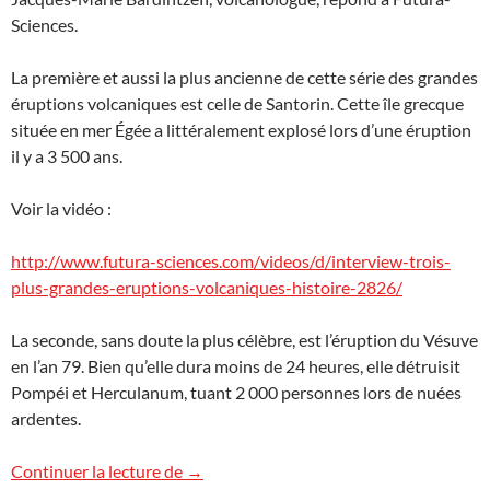
Sciences.
La première et aussi la plus ancienne de cette série des grandes
éruptions volcaniques est celle de Santorin. Cette île grecque
située en mer Égée a littéralement explosé lors d’une éruption
il y a 3 500 ans.
Voir la vidéo :
http://www.futura-sciences.com/videos/d/interview-trois-
plus-grandes-eruptions-volcaniques-histoire-2826/
La seconde, sans doute la plus célèbre, est l’éruption du Vésuve
en l’an 79. Bien qu’elle dura moins de 24 heures, elle détruisit
Pompéi et Herculanum, tuant 2 000 personnes lors de nuées
ardentes.
Vidéo : Trois éruptions historiques maje
Continuer la lecture de
→