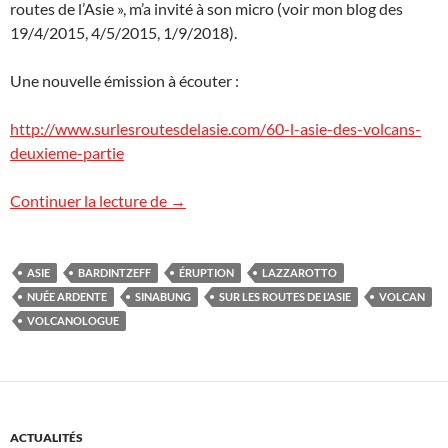
routes de l’Asie », m’a invité à son micro (voir mon blog des
19/4/2015, 4/5/2015, 1/9/2018).
Une nouvelle émission à écouter :
http://www.surlesroutesdelasie.com/60-l-asie-des-volcans-
deuxieme-partie
L’Asie des volcans
Continuer la lecture de
→
ASIE
BARDINTZEFF
ÉRUPTION
LAZZAROTTO
NUÉE ARDENTE
SINABUNG
SUR LES ROUTES DE L’ASIE
VOLCAN
VOLCANOLOGUE
ACTUALITÉS