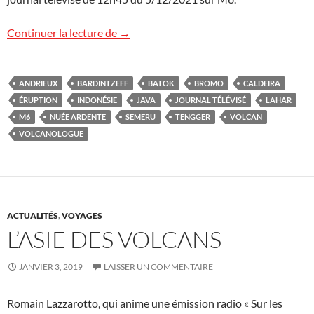
L’éruption meurtrière du Semeru sur M6
Continuer la lecture de
→
ANDRIEUX
BARDINTZEFF
BATOK
BROMO
CALDEIRA
ÉRUPTION
INDONÉSIE
JAVA
JOURNAL TÉLÉVISÉ
LAHAR
M6
NUÉE ARDENTE
SEMERU
TENGGER
VOLCAN
VOLCANOLOGUE
ACTUALITÉS
,
VOYAGES
L’ASIE DES VOLCANS
JANVIER 3, 2019
LAISSER UN COMMENTAIRE
Romain Lazzarotto, qui anime une émission radio « Sur les