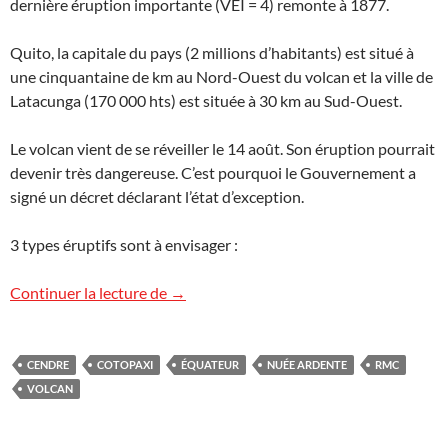
dernière éruption importante (VEI = 4) remonte à 1877.
Quito, la capitale du pays (2 millions d’habitants) est situé à
une cinquantaine de km au Nord-Ouest du volcan et la ville de
Latacunga (170 000 hts) est située à 30 km au Sud-Ouest.
Le volcan vient de se réveiller le 14 août. Son éruption pourrait
devenir très dangereuse. C’est pourquoi le Gouvernement a
signé un décret déclarant l’état d’exception.
3 types éruptifs sont à envisager :
Éruption du Cotopaxi en Équateur
Continuer la lecture de
→
CENDRE
COTOPAXI
ÉQUATEUR
NUÉE ARDENTE
RMC
VOLCAN