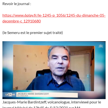
Revoir le journal :
https://www.6play.fr/le-1245-p_1056/1245-du-dimanche-05-
decembre-c_12910680
(le Semeru est le premier sujet traité)
Jacques-Marie Bardintzeff, volcanologue, interviewé pour le
journal télévisé de 12h45 du 5/12/2021 sur M6.