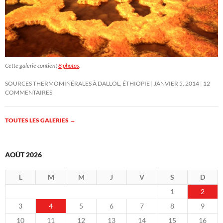
Cette galerie contient
8 photos
.
SOURCES THERMOMINÉRALES À DALLOL, ÉTHIOPIE
JANVIER 5, 2014
12
COMMENTAIRES
TOUTES LES GALERIES
→
AOÛT 2026
L
M
M
J
V
S
D
1
2
3
4
5
6
7
8
9
10
11
12
13
14
15
16