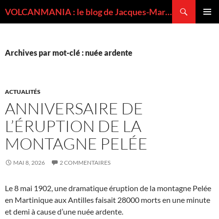
Recherche
VOLCANMANIA : le blog de Jacques-Marie BARDINTZEFF, volcanologue
ALLER
MENU
AU
PRINCI
CONTENU
Archives par mot-clé : nuée ardente
ACTUALITÉS
ANNIVERSAIRE DE
L’ÉRUPTION DE LA
MONTAGNE PELÉE
MAI 8, 2026
2 COMMENTAIRES
Le 8 mai 1902, une dramatique éruption de la montagne Pelée
en Martinique aux Antilles faisait 28000 morts en une minute
et demi à cause d’une nuée ardente.