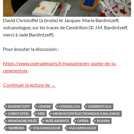
David Christoffel (à droite) et Jacques-Marie Bardintzeff,
volcanologue, sur les traces de Cendrillon (© J.M. Bardintzeff,
merci à Jade Bardintzeff).
Pour écouter la discussion :
https://www.operadeparis.fr/magazine/en-quete-de-la-
cenerentola
Cendres et Cendrillon
Continuer la lecture de
→
BARDINTZEFF
CENDRE
CENDRILLON
CENERENTOLA
CHRISTOFFEL
MEB
MICROSCOPE ÉLECTRONIQUE À BALAYAGE
MONTAGNE PELÉE
NUÉE ARDENTE
OPÉRA
ROSSINI
TAMBORA
VOLCANOLOGUE
VULCANOLOGUE