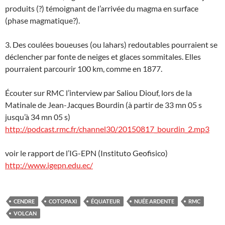
produits (?) témoignant de l’arrivée du magma en surface
(phase magmatique?).
3. Des coulées boueuses (ou lahars) redoutables pourraient se
déclencher par fonte de neiges et glaces sommitales. Elles
pourraient parcourir 100 km, comme en 1877.
Écouter sur RMC l’interview par Saliou Diouf, lors de la
Matinale de Jean-Jacques Bourdin (à partir de 33 mn 05 s
jusqu’à 34 mn 05 s)
http://podcast.rmc.fr/channel30/20150817_bourdin_2.mp3
voir le rapport de l’IG-EPN (Instituto Geofisico)
http://www.igepn.edu.ec/
CENDRE
COTOPAXI
ÉQUATEUR
NUÉE ARDENTE
RMC
VOLCAN