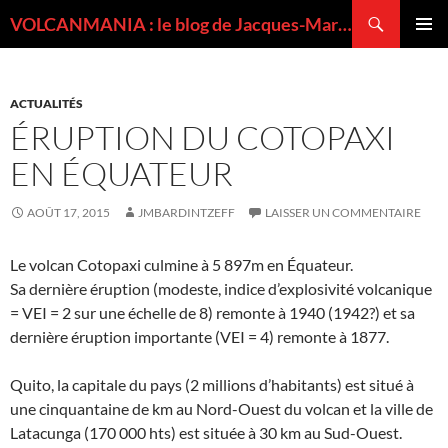
Recherche
VOLCANMANIA : le blog de Jacques-Marie BARDINTZEFF, volcanologue
ALLER
MENU
AU
PRINCI
CONTENU
ACTUALITÉS
ÉRUPTION DU COTOPAXI
EN ÉQUATEUR
AOÛT 17, 2015
JMBARDINTZEFF
LAISSER UN COMMENTAIRE
Le volcan Cotopaxi culmine à 5 897m en Équateur.
Sa dernière éruption (modeste, indice d’explosivité volcanique
= VEI = 2 sur une échelle de 8) remonte à 1940 (1942?) et sa
dernière éruption importante (VEI = 4) remonte à 1877.
Quito, la capitale du pays (2 millions d’habitants) est situé à
une cinquantaine de km au Nord-Ouest du volcan et la ville de
Latacunga (170 000 hts) est située à 30 km au Sud-Ouest.