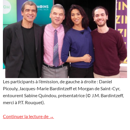
Les participants à l’émission, de gauche à droite : Daniel
Picouly, Jacques-Marie Bardintzeff et Morgan de Saint-Cyr,
entourent Sabine Quindou, présentatrice (© J.M. Bardintzeff,
merci à P.T. Rouquet).
Volcans et tourisme sur France O (TV)
Continuer la lecture de
→