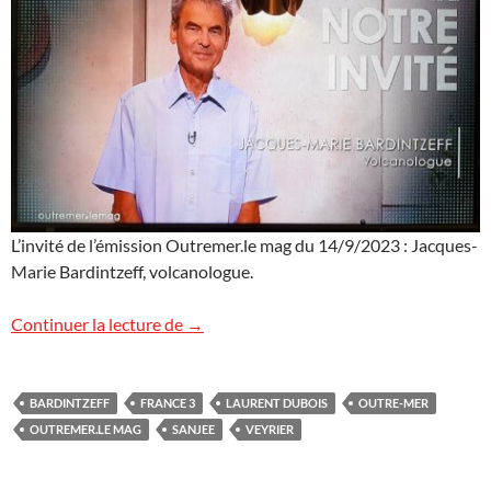
L’invité de l’émission Outremer.le mag du 14/9/2023 : Jacques-
Marie Bardintzeff, volcanologue.
Outremer.le mag : le replay
Continuer la lecture de
→
BARDINTZEFF
FRANCE 3
LAURENT DUBOIS
OUTRE-MER
OUTREMER.LE MAG
SANJEE
VEYRIER