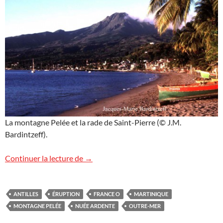
La montagne Pelée et la rade de Saint-Pierre (© J.M.
Bardintzeff).
Soirée montagne Pelée sur France O (TV
Continuer la lecture de
→
ANTILLES
ÉRUPTION
FRANCE O
MARTINIQUE
MONTAGNE PELÉE
NUÉE ARDENTE
OUTRE-MER