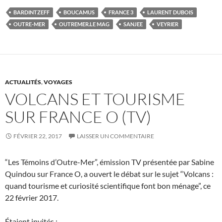
BARDINTZEFF
BOUCAMUS
FRANCE 3
LAURENT DUBOIS
OUTRE-MER
OUTREMER.LE MAG
SANJEE
VEYRIER
ACTUALITÉS
,
VOYAGES
VOLCANS ET TOURISME
SUR FRANCE O (TV)
FÉVRIER 22, 2017
LAISSER UN COMMENTAIRE
“Les Témoins d’Outre-Mer”, émission TV présentée par Sabine
Quindou sur France O, a ouvert le débat sur le sujet “Volcans :
quand tourisme et curiosité scientifique font bon ménage”, ce
22 février 2017.
Étaient invités :