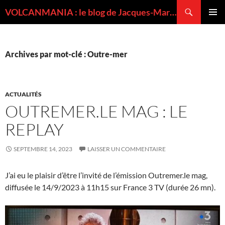
Recherche
VOLCANMANIA : le blog de Jacques-Marie BARDINTZEFF, volcanologue
ALLER
MENU
AU
PRINCI
CONTENU
Archives par mot-clé : Outre-mer
ACTUALITÉS
OUTREMER.LE MAG : LE
REPLAY
SEPTEMBRE 14, 2023
LAISSER UN COMMENTAIRE
J’ai eu le plaisir d’être l’invité de l’émission Outremer.le mag,
diffusée le 14/9/2023 à 11h15 sur France 3 TV (durée 26 mn).