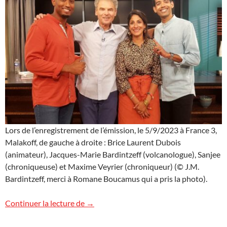
Lors de l’enregistrement de l’émission, le 5/9/2023 à France 3,
Malakoff, de gauche à droite : Brice Laurent Dubois
(animateur), Jacques-Marie Bardintzeff (volcanologue), Sanjee
(chroniqueuse) et Maxime Veyrier (chroniqueur) (© J.M.
Bardintzeff, merci à Romane Boucamus qui a pris la photo).
Les volcans sur France 3 TV, Outremer.l
Continuer la lecture de
→