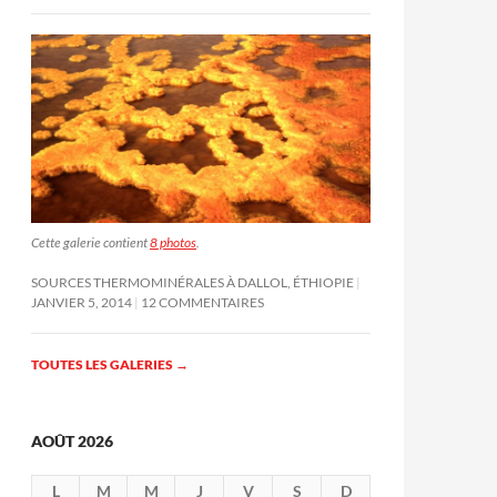
Cette galerie contient
8 photos
.
SOURCES THERMOMINÉRALES À DALLOL, ÉTHIOPIE
JANVIER 5, 2014
12 COMMENTAIRES
TOUTES LES GALERIES
→
AOÛT 2026
L
M
M
J
V
S
D