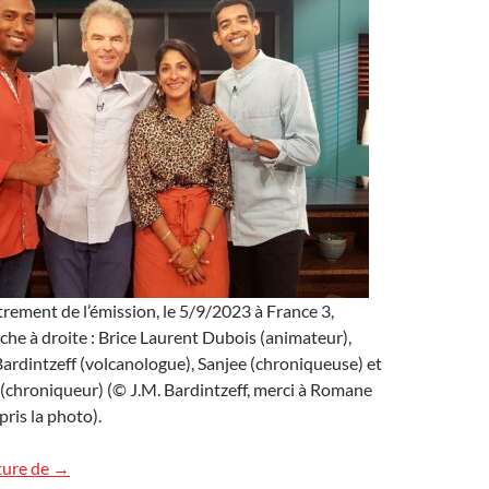
strement de l’émission, le 5/9/2023 à France 3,
che à droite : Brice Laurent Dubois (animateur),
rdintzeff (volcanologue), Sanjee (chroniqueuse) et
(chroniqueur) (© J.M. Bardintzeff, merci à Romane
ris la photo).
Les volcans sur France 3 TV, Outremer.le mag
ture de
→