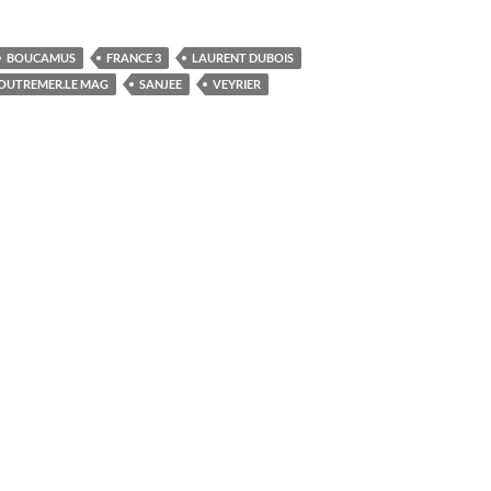
BOUCAMUS
FRANCE 3
LAURENT DUBOIS
OUTREMER.LE MAG
SANJEE
VEYRIER