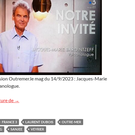
ission Outremer.le mag du 14/9/2023 : Jacques-Marie
canologue.
Outremer.le mag : le replay
ture de
→
FRANCE 3
LAURENT DUBOIS
OUTRE-MER
AG
SANJEE
VEYRIER