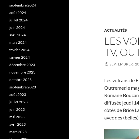
septembre 2024
août 2024
juillet 2024
juin 2024
ACTUALITÉS
avril 2024
LES VO
mars 2024
TV, O
février 2024
janvier 2024
SEPTEMBRE 6, 2
décembre 2023
novembre 2023
octobre 2023
Les volcans de F
septembre 2023
Outremer.le mag.
août 2023
Romane Boucamus
juillet 2023
diffusée jeudi 1
juin 2023
côtés de Brice L
mai 2023
avec des (belles
avril 2023
mars 2023