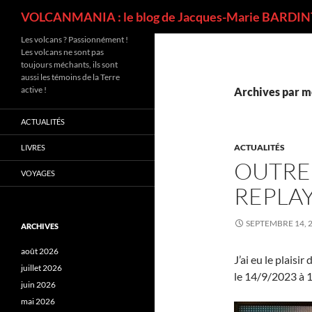
Recherche
VOLCANMANIA : le blog de Jacques-Marie BARDINT
Les volcans ? Passionnément !
Les volcans ne sont pas
toujours méchants, ils sont
aussi les témoins de la Terre
active !
Archives par mo
ACTUALITÉS
ACTUALITÉS
LIVRES
OUTREM
VOYAGES
REPLA
SEPTEMBRE 14, 
ARCHIVES
août 2026
J’ai eu le plaisi
juillet 2026
le 14/9/2023 à 
juin 2026
mai 2026