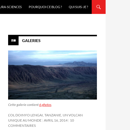
URA-SCIENCES
POURQUOI CE BLOG ?
QUI SUIS-JE ?
GALERIES
Cette galerie contient
6 photos
.
L’OL DOINYO LENGAI, TANZANIE, UN VOLCAN
UNIQUE AU MONDE
AVRIL 16, 2014
10
COMMENTAIRES