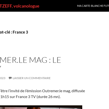
ALLER AU CONTENU
ZEFF, volcanologue
MA CARTE-BLANCHE FUT
t-clé : France 3
ER.LE MAG : LE
Y
2023
LAISSER UN COMMENTAIRE
r d’être l’invité de l’émission Outremer.le mag, diffusée
11h15 sur France 3 TV (durée 26 mn).