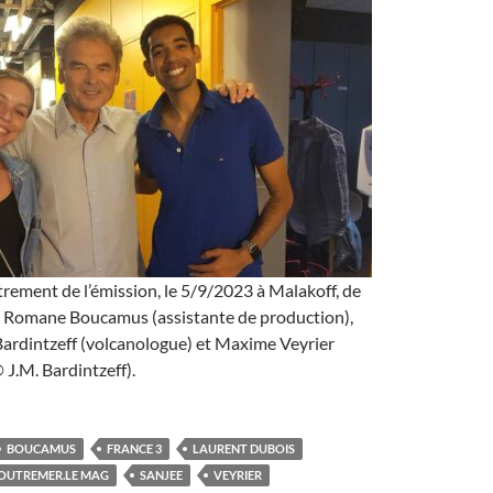
strement de l’émission, le 5/9/2023 à Malakoff, de
 : Romane Boucamus (assistante de production),
ardintzeff (volcanologue) et Maxime Veyrier
 J.M. Bardintzeff).
BOUCAMUS
FRANCE 3
LAURENT DUBOIS
OUTREMER.LE MAG
SANJEE
VEYRIER