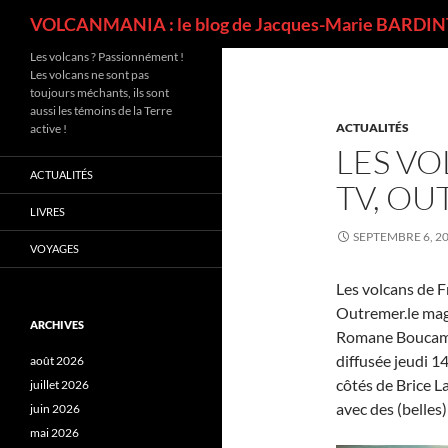
Recherche
VOLCANMANIA : le blog de Jacques-Marie BARDINT
Les volcans ? Passionnément !
Les volcans ne sont pas
toujours méchants, ils sont
aussi les témoins de la Terre
ACTUALITÉS
active !
LES VO
ACTUALITÉS
TV, O
LIVRES
SEPTEMBRE 6, 2
VOYAGES
Les volcans de F
Outremer.le mag.
ARCHIVES
Romane Boucamus
diffusée jeudi 1
août 2026
côtés de Brice L
juillet 2026
avec des (belles
juin 2026
mai 2026