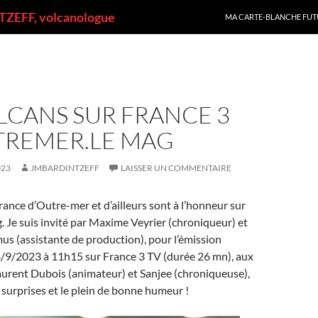
ALLER AU CONTENU
ZEFF, volcanologue
MA CARTE-BLANCHE FUT
LCANS SUR FRANCE 3
UTREMER.LE MAG
023
JMBARDINTZEFF
LAISSER UN COMMENTAIRE
rance d’Outre-mer et d’ailleurs sont à l’honneur sur
 Je suis invité par Maxime Veyrier (chroniqueur) et
 (assistante de production), pour l’émission
4/9/2023 à 11h15 sur France 3 TV (durée 26 mn), aux
aurent Dubois (animateur) et Sanjee (chroniqueuse),
) surprises et le plein de bonne humeur !