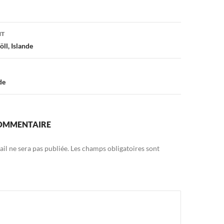
on
NT
öll, Islande
de
COMMENTAIRE
il ne sera pas publiée.
Les champs obligatoires sont