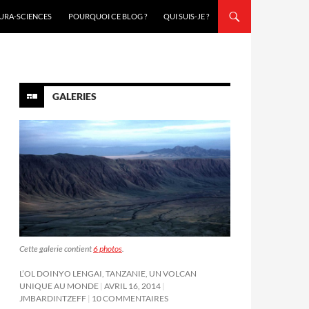
URA-SCIENCES
POURQUOI CE BLOG ?
QUI SUIS-JE ?
GALERIES
Cette galerie contient
6 photos
.
L’OL DOINYO LENGAI, TANZANIE, UN VOLCAN
UNIQUE AU MONDE
AVRIL 16, 2014
JMBARDINTZEFF
10 COMMENTAIRES