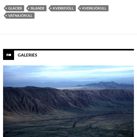
GLACIER
ISLANDE
KVERKFJÖLL
KVERKJÖKULL
VATNAJÖKULL
GALERIES