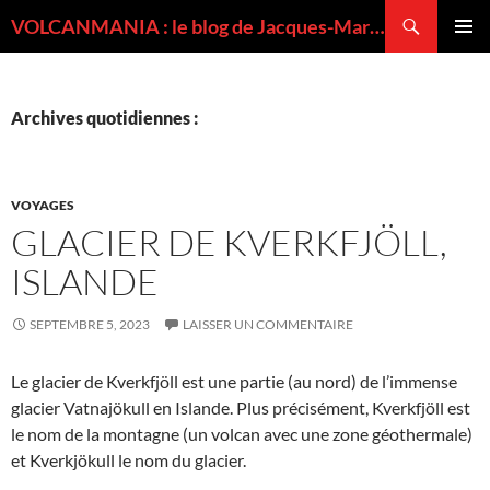
Recherche
VOLCANMANIA : le blog de Jacques-Marie BARDINTZEFF, volcanologue
ALLER
MENU
AU
PRINCI
CONTENU
Archives quotidiennes :
VOYAGES
GLACIER DE KVERKFJÖLL,
ISLANDE
SEPTEMBRE 5, 2023
LAISSER UN COMMENTAIRE
Le glacier de Kverkfjöll est une partie (au nord) de l’immense
glacier Vatnajökull en Islande. Plus précisément, Kverkfjöll est
le nom de la montagne (un volcan avec une zone géothermale)
et Kverkjökull le nom du glacier.