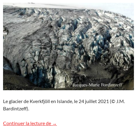
Le glacier de Kverkfjöll en Islande, le 24 juillet 2021 (© J.M.
Bardintzeff).
Glacier de Kverkfjöll, Islande
Continuer la lecture de
→