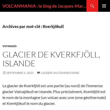
Recherche
VOLCANMANIA : le blog de Jacques-Marie BARDINTZEFF, volcanologue
ALLER
MENU
AU
PRINCI
CONTENU
Archives par mot-clé : Kverkjökull
VOYAGES
GLACIER DE KVERKFJÖLL,
ISLANDE
SEPTEMBRE 5, 2023
LAISSER UN COMMENTAIRE
Le glacier de Kverkfjöll est une partie (au nord) de l’immense
glacier Vatnajökull en Islande. Plus précisément, Kverkfjöll est
le nom de la montagne (un volcan avec une zone géothermale)
et Kverkjökull le nom du glacier.