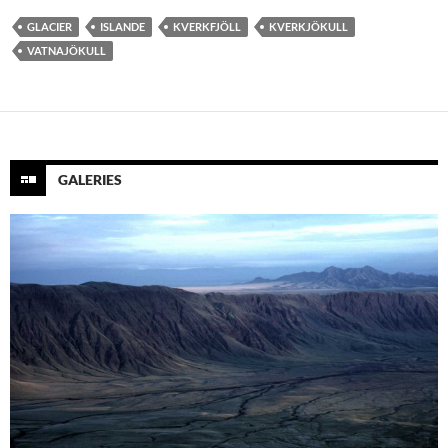
GLACIER
ISLANDE
KVERKFJÖLL
KVERKJÖKULL
VATNAJÖKULL
GALERIES