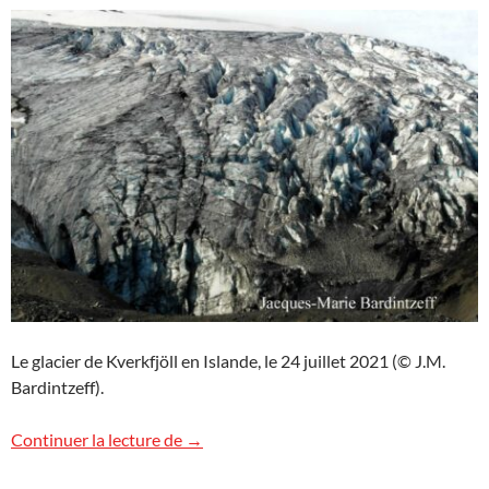
Le glacier de Kverkfjöll en Islande, le 24 juillet 2021 (© J.M.
Bardintzeff).
Glacier de Kverkfjöll, Islande
Continuer la lecture de
→