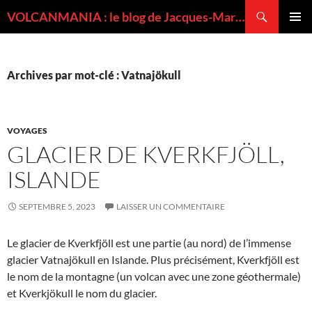
Recherche
VOLCANMANIA : le blog de Jacques-Marie BARDINTZEFF, volcanologue
ALLER
MENU
AU
PRINCI
CONTENU
Archives par mot-clé : Vatnajökull
VOYAGES
GLACIER DE KVERKFJÖLL,
ISLANDE
SEPTEMBRE 5, 2023
LAISSER UN COMMENTAIRE
Le glacier de Kverkfjöll est une partie (au nord) de l’immense
glacier Vatnajökull en Islande. Plus précisément, Kverkfjöll est
le nom de la montagne (un volcan avec une zone géothermale)
et Kverkjökull le nom du glacier.