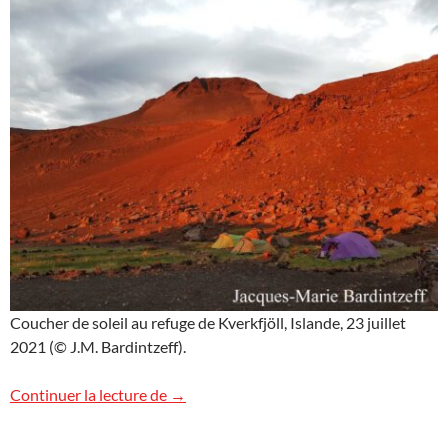
Coucher de soleil au refuge de Kverkfjöll, Islande, 23 juillet
2021 (© J.M. Bardintzeff).
Refuge de Kverkfjöll, Islande
Continuer la lecture de
→