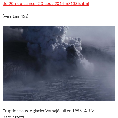
de-20h-du-samedi-23-aout-2014_671335.html
(vers 1mn45s)
Éruption sous le glacier Vatnajökull en 1996 (© J.M.
Bardintzeff).