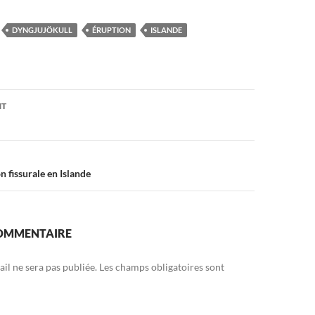
DYNGJUJÖKULL
ÉRUPTION
ISLANDE
on
NT
n fissurale en Islande
COMMENTAIRE
il ne sera pas publiée.
Les champs obligatoires sont