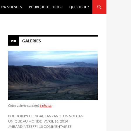
URA-SCIENCES
POURQUOI CE BLOG ?
QUI SUIS-JE ?
GALERIES
Cette galerie contient
6 photos
.
L’OL DOINYO LENGAI, TANZANIE, UN VOLCAN
UNIQUE AU MONDE
AVRIL 16, 2014
JMBARDINTZEFF
10 COMMENTAIRES