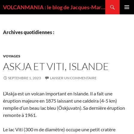
Recherche
VOLCANMANIA : le blog de Jacques-Marie BARDINTZEFF, volcanologue
ALLER
MENU
AU
PRINCI
CONTENU
Archives quotidiennes :
VOYAGES
ASKJA ET VITI, ISLANDE
SEPTEMBRE 1, 2023
LAISSER UN COMMENTAIRE
L’Askja est un volcan important en Islande. Il a fait une
éruption majeure en 1875 laissant une caldeira (4-5 km)
remplie d’un beau lac bleu (Öskjuvatn). Sa dernière éruption
remonte à 1961.
Le lac Viti (300 m de diamètre) occupe une petit cratère