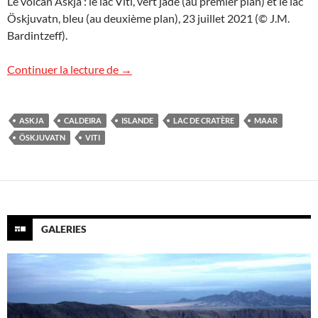
Le volcan Askja : le lac Viti, vert jade (au premier plan) et le lac
Öskjuvatn, bleu (au deuxième plan), 23 juillet 2021 (© J.M.
Bardintzeff).
Askja et Viti, Islande
Continuer la lecture de
→
ASKJA
CALDEIRA
ISLANDE
LAC DE CRATÈRE
MAAR
ÖSKJUVATN
VITI
GALERIES