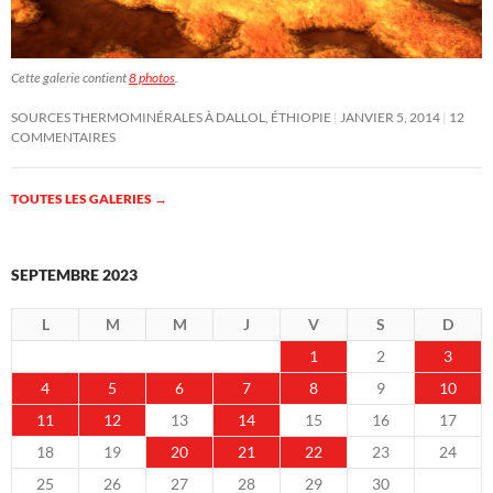
Cette galerie contient
8 photos
.
SOURCES THERMOMINÉRALES À DALLOL, ÉTHIOPIE
JANVIER 5, 2014
12
COMMENTAIRES
TOUTES LES GALERIES
→
SEPTEMBRE 2023
L
M
M
J
V
S
D
1
2
3
4
5
6
7
8
9
10
11
12
13
14
15
16
17
18
19
20
21
22
23
24
25
26
27
28
29
30