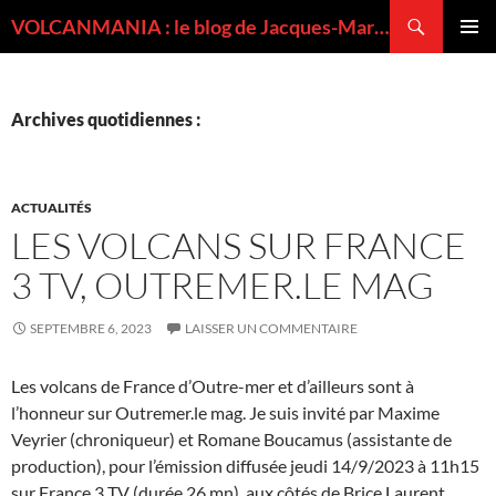
Recherche
VOLCANMANIA : le blog de Jacques-Marie BARDINTZEFF, volcanologue
ALLER
MENU
AU
PRINCI
CONTENU
Archives quotidiennes :
ACTUALITÉS
LES VOLCANS SUR FRANCE
3 TV, OUTREMER.LE MAG
SEPTEMBRE 6, 2023
LAISSER UN COMMENTAIRE
Les volcans de France d’Outre-mer et d’ailleurs sont à
l’honneur sur Outremer.le mag. Je suis invité par Maxime
Veyrier (chroniqueur) et Romane Boucamus (assistante de
production), pour l’émission diffusée jeudi 14/9/2023 à 11h15
sur France 3 TV (durée 26 mn), aux côtés de Brice Laurent