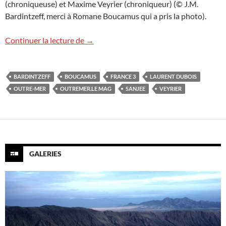
(chroniqueuse) et Maxime Veyrier (chroniqueur) (© J.M.
Bardintzeff, merci à Romane Boucamus qui a pris la photo).
Les volcans sur France 3 TV, Outremer.l
Continuer la lecture de
→
BARDINTZEFF
BOUCAMUS
FRANCE 3
LAURENT DUBOIS
OUTRE-MER
OUTREMER.LE MAG
SANJEE
VEYRIER
GALERIES