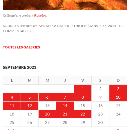
Cette galerie contient
8 photos
.
SOURCES THERMOMINÉRALES À DALLOL, ÉTHIOPIE
JANVIER 5, 2014
12
COMMENTAIRES
TOUTES LES GALERIES
→
SEPTEMBRE 2023
L
M
M
J
V
S
D
1
2
3
4
5
6
7
8
9
10
11
12
13
14
15
16
17
18
19
20
21
22
23
24
25
26
27
28
29
30