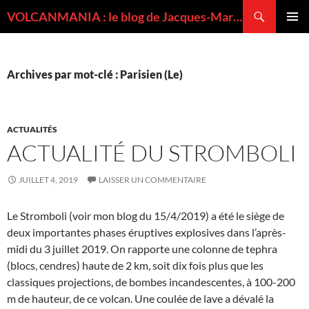
Recherche
VOLCANMANIA : le blog de Jacques-Marie BARDINTZEFF, volcanologue
ALLER
MENU
AU
PRINCI
CONTENU
Archives par mot-clé : Parisien (Le)
ACTUALITÉS
ACTUALITÉ DU STROMBOLI
JUILLET 4, 2019
LAISSER UN COMMENTAIRE
Le Stromboli (voir mon blog du 15/4/2019) a été le siège de
deux importantes phases éruptives explosives dans l’après-
midi du 3 juillet 2019. On rapporte une colonne de tephra
(blocs, cendres) haute de 2 km, soit dix fois plus que les
classiques projections, de bombes incandescentes, à 100-200
m de hauteur, de ce volcan. Une coulée de lave a dévalé la