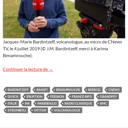
Jacques-Marie Bardintzeff, volcanologue, au micro de CNews
TV, le 4 juillet 2019 (© J.M. Bardintzeff, merci à Karima
Benamrouche).
Actualité du Stromboli
Continuer la lecture de
→
BARDINTZEFF
BASSET
BENAMROUCHE
BERROD
CNEWS
DUYCK
ÉRUPTION
FEIGNON
FRANCE INFO
GRANDPEY
ITALIE
M6
PARISIEN (LE)
RADIO CLASSIQUE
RMC
STROMBOLI
VITTON
VOLCANOLOGUE