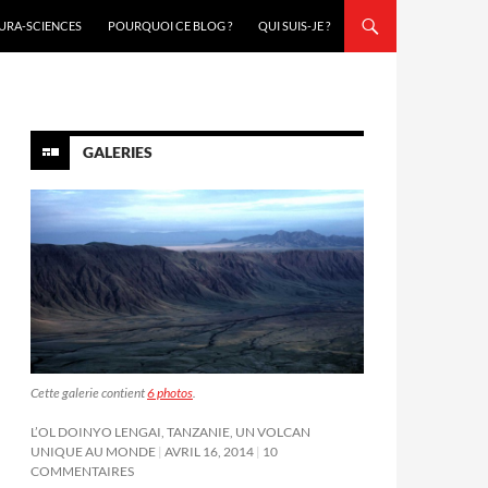
URA-SCIENCES
POURQUOI CE BLOG ?
QUI SUIS-JE ?
GALERIES
Cette galerie contient
6 photos
.
L’OL DOINYO LENGAI, TANZANIE, UN VOLCAN
UNIQUE AU MONDE
AVRIL 16, 2014
10
COMMENTAIRES