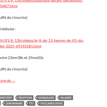
.fr/tf1/jt-13h/videos/pourquoi-autant-deruptions-
70407.html
suffit de s’inscrire)
 télévisé :
.fr/tf1/jt-13h/videos/le-jt-de-13-heures-de-tf1-du-
illet-2025-69192581.html
e entre 23mn38s et 25mn02s
suffit de s’inscrire)
L‘éruption islandaise sur TF1
ture de
→
DINTZEFF
ÉRUPTION
GONÇALVES
ISLANDE
LENORMAND
TF1
VOLCANOLOGUE