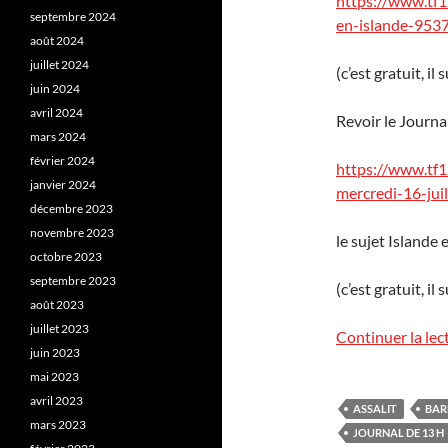
https://www.tf1
septembre 2024
en-islande-953
août 2024
juillet 2024
(c’est gratuit, il 
juin 2024
avril 2024
Revoir le Journal
mars 2024
février 2024
https://www.tf1
janvier 2024
mercredi-16-ju
décembre 2023
novembre 2023
le sujet Island
octobre 2023
septembre 2023
(c’est gratuit, il 
août 2023
juillet 2023
Continuer la lec
juin 2023
mai 2023
avril 2023
ASSALIT
BAR
mars 2023
JOURNAL DE 13 H