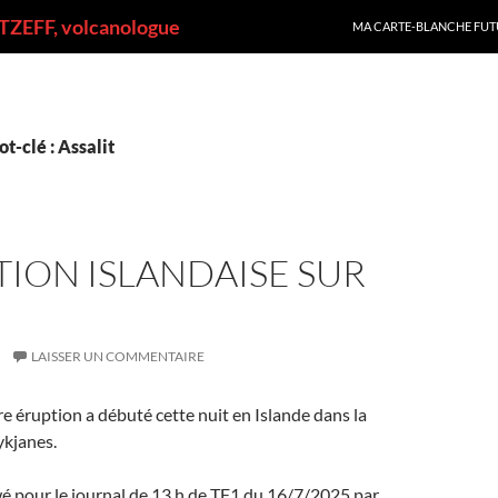
ALLER AU CONTENU
ZEFF, volcanologue
MA CARTE-BLANCHE FUT
t-clé : Assalit
TION ISLANDAISE SUR
LAISSER UN COMMENTAIRE
e éruption a débuté cette nuit en Islande dans la
ykjanes.
ewé pour le journal de 13 h de TF1 du 16/7/2025 par