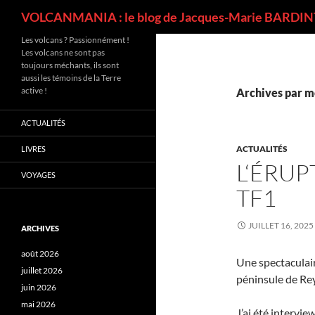
Recherche
VOLCANMANIA : le blog de Jacques-Marie BARDINT
Les volcans ? Passionnément !
Les volcans ne sont pas
toujours méchants, ils sont
aussi les témoins de la Terre
active !
Archives par mo
ACTUALITÉS
ACTUALITÉS
LIVRES
L‘ÉRUP
VOYAGES
TF1
JUILLET 16, 2025
ARCHIVES
août 2026
Une spectaculair
juillet 2026
péninsule de Re
juin 2026
mai 2026
J’ai été intervi