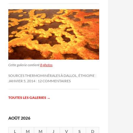
Cette galerie contient
8 photos
.
SOURCES THERMOMINÉRALES À DALLOL, ÉTHIOPIE
JANVIER 5, 2014
12 COMMENTAIRES
TOUTES LES GALERIES
→
AOÛT 2026
L
M
M
J
V
S
D