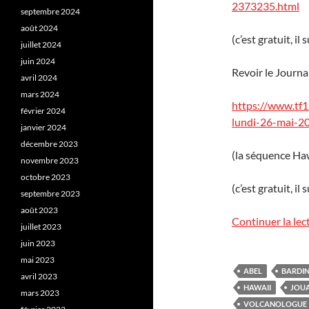
2373235.html
septembre 2024
août 2024
(c’est gratuit, il 
juillet 2024
juin 2024
Revoir le Journal
avril 2024
mars 2024
https://www.tf1
février 2024
lundi-26-mai-2
janvier 2024
décembre 2023
(la séquence Haw
novembre 2023
octobre 2023
(c’est gratuit, il 
septembre 2023
août 2023
Continuer la lec
juillet 2023
juin 2023
mai 2023
ABEL
BARDIN
avril 2023
HAWAII
JOU
mars 2023
VOLCANOLOGUE