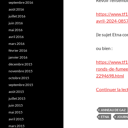
Revoir l’ensemble 
septembre 2016
août 2016
https://www.tf1
juillet 2016
avril-2024-085
juin 2016
mai 2016
(le sujet Etna c
avril 2016
mars 2016
ou bien :
février 2016
janvier 2016
https://www.tf1i
décembre 2015
ronds-de-fumee
novembre 2015
2294698.html
octobre 2015
septembre 2015
Continuer la lec
août 2015
juillet 2015
juin 2015
ANNEAU DE GAZ
mai 2015
ETNA
JOURNA
avril 2015
mars 2015