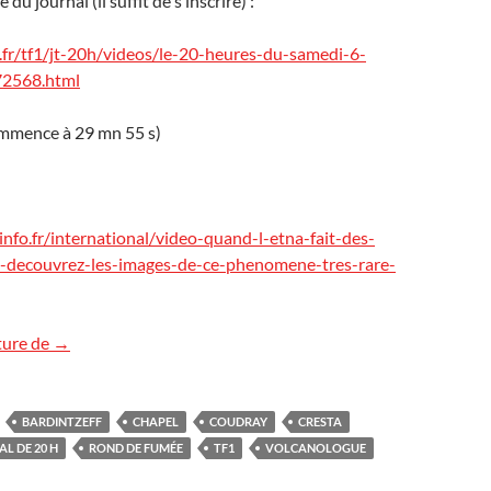
du journal (il suffit de s’inscrire) :
.fr/tf1/jt-20h/videos/le-20-heures-du-samedi-6-
72568.html
ommence à 29 mn 55 s)
nfo.fr/international/video-quand-l-etna-fait-des-
-decouvrez-les-images-de-ce-phenomene-tres-rare-
Les « ronds de fumée » de l’Etna sur TF1
ture de
→
BARDINTZEFF
CHAPEL
COUDRAY
CRESTA
L DE 20 H
ROND DE FUMÉE
TF1
VOLCANOLOGUE