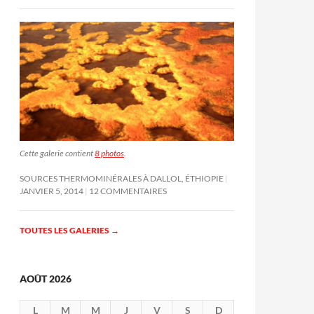
Cette galerie contient
8 photos
.
SOURCES THERMOMINÉRALES À DALLOL, ÉTHIOPIE
JANVIER 5, 2014
12 COMMENTAIRES
TOUTES LES GALERIES
→
AOÛT 2026
L
M
M
J
V
S
D