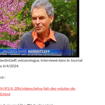
rdintzeff, volcanologue, interviewé dans le Journal
du 6/4/2024.
ce :
fr/tf1/jt-20h/videos/letna-fait-des-volutes-de-
0.html