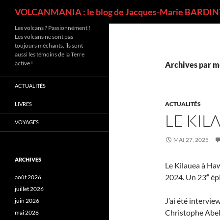
Recherche
VOLCANMANIA : le blog de Jacques-Marie BARDINT
Les volcans ? Passionnément !
Les volcans ne sont pas
toujours méchants, ils sont
aussi les témoins de la Terre
active !
Archives par mo
ACTUALITÉS
ACTUALITÉS
LIVRES
LE KIL
VOYAGES
MAI 27, 2025
ARCHIVES
Le Kilauea à Haw
e
2024. Un 23
épi
août 2026
juillet 2026
J’ai été intervi
juin 2026
Christophe Abel,
mai 2026