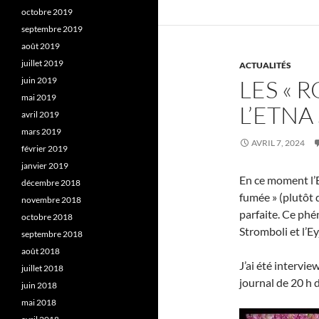
octobre 2019
septembre 2019
août 2019
juillet 2019
ACTUALITÉS
juin 2019
LES « 
mai 2019
L’ETNA
avril 2019
mars 2019
AVRIL 7, 2024
février 2019
janvier 2019
En ce moment l’E
décembre 2018
fumée » (plutôt 
novembre 2018
parfaite. Ce phé
octobre 2018
Stromboli et l’Ey
septembre 2018
août 2018
J’ai été intervie
juillet 2018
journal de 20 h 
juin 2018
mai 2018