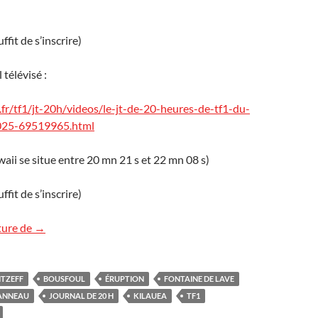
suffit de s’inscrire)
 télévisé :
.fr/tf1/jt-20h/videos/le-jt-de-20-heures-de-tf1-du-
025-69519965.html
aii se situe entre 20 mn 21 s et 22 mn 08 s)
suffit de s’inscrire)
Le Kilauea sur TF1
ture de
→
TZEFF
BOUSFOUL
ÉRUPTION
FONTAINE DE LAVE
ANNEAU
JOURNAL DE 20 H
KILAUEA
TF1