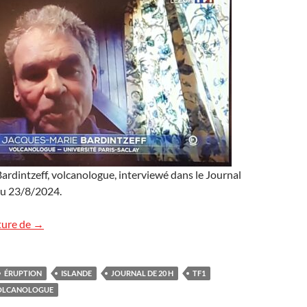
rdintzeff, volcanologue, interviewé dans le Journal
du 23/8/2024.
L’éruption islandaise sur TF1
ture de
→
ÉRUPTION
ISLANDE
JOURNAL DE 20 H
TF1
OLCANOLOGUE