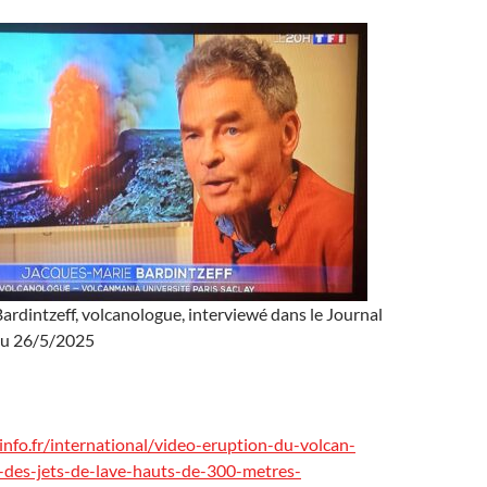
rdintzeff, volcanologue, interviewé dans le Journal
du 26/5/2025
info.fr/international/video-eruption-du-volcan-
-des-jets-de-lave-hauts-de-300-metres-