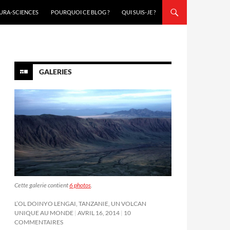
URA-SCIENCES
POURQUOI CE BLOG ?
QUI SUIS-JE ?
GALERIES
Cette galerie contient
6 photos
.
L’OL DOINYO LENGAI, TANZANIE, UN VOLCAN
UNIQUE AU MONDE
AVRIL 16, 2014
10
COMMENTAIRES