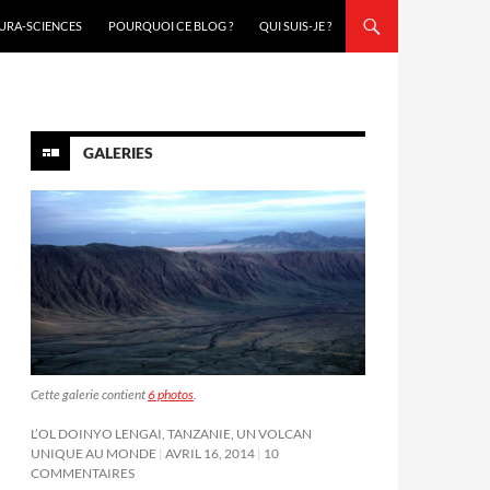
URA-SCIENCES
POURQUOI CE BLOG ?
QUI SUIS-JE ?
GALERIES
Cette galerie contient
6 photos
.
L’OL DOINYO LENGAI, TANZANIE, UN VOLCAN
UNIQUE AU MONDE
AVRIL 16, 2014
10
COMMENTAIRES