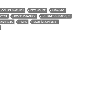
COLLET MATHIEU
ESTANGUET
HIDALGO
 2024
JOSEPH STANLEY
JOURNÉE OLYMPIQUE
ASSEGLIA
PARIS
SAUT À LA PERCHE