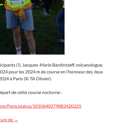
cipants (!), Jacques-Marie Bardintzeff, volcanologue,
2024 pour les 2024 m de course en l’honneur des Jeux
24 à Paris (© TA Olivier).
départ de cette course nocturne :
r.com/Paris/status/1010640279882420225
Journée olympique
ture de
→