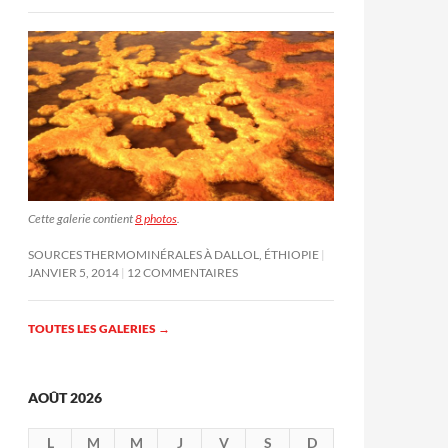
Cette galerie contient
8 photos
.
SOURCES THERMOMINÉRALES À DALLOL, ÉTHIOPIE
JANVIER 5, 2014
12 COMMENTAIRES
TOUTES LES GALERIES
→
AOÛT 2026
L
M
M
J
V
S
D