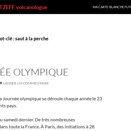
ALLER AU CONTENU
ZEFF, volcanologue
MA CARTE-BLANCHE FUT
t-clé : saut à la perche
ÉE OLYMPIQUE
LAISSER UN COMMENTAIRE
la Journée olympique se déroule chaque année le 23
nts pays.
ieu samedi dernier. De très nombreuses
ans toute la France. À Paris, des initiations à 28