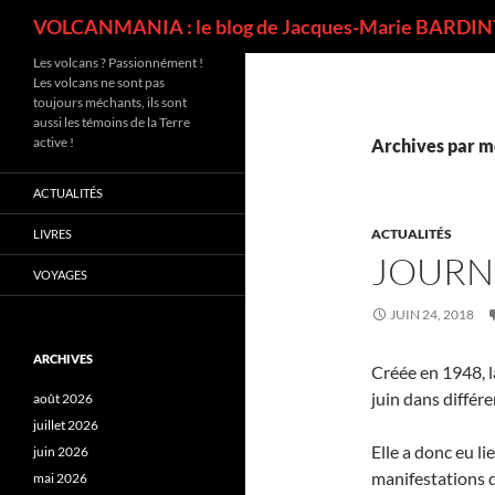
Recherche
VOLCANMANIA : le blog de Jacques-Marie BARDINT
Les volcans ? Passionnément !
Les volcans ne sont pas
toujours méchants, ils sont
aussi les témoins de la Terre
active !
Archives par mo
ACTUALITÉS
ACTUALITÉS
LIVRES
JOURN
VOYAGES
JUIN 24, 2018
ARCHIVES
Créée en 1948, 
juin dans différe
août 2026
juillet 2026
Elle a donc eu l
juin 2026
manifestations d
mai 2026