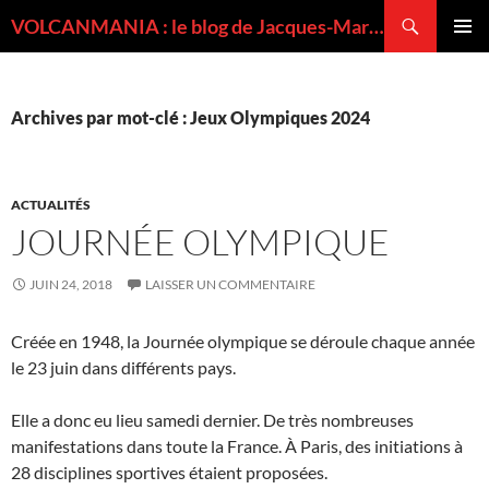
Recherche
VOLCANMANIA : le blog de Jacques-Marie BARDINTZEFF, volcanologue
ALLER
MENU
AU
PRINCI
CONTENU
Archives par mot-clé : Jeux Olympiques 2024
ACTUALITÉS
JOURNÉE OLYMPIQUE
JUIN 24, 2018
LAISSER UN COMMENTAIRE
Créée en 1948, la Journée olympique se déroule chaque année
le 23 juin dans différents pays.
Elle a donc eu lieu samedi dernier. De très nombreuses
manifestations dans toute la France. À Paris, des initiations à
28 disciplines sportives étaient proposées.