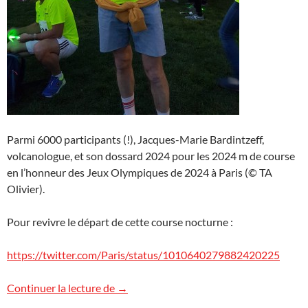
Parmi 6000 participants (!), Jacques-Marie Bardintzeff,
volcanologue, et son dossard 2024 pour les 2024 m de course
en l’honneur des Jeux Olympiques de 2024 à Paris (© TA
Olivier).
Pour revivre le départ de cette course nocturne :
https://twitter.com/Paris/status/1010640279882420225
Journée olympique
Continuer la lecture de
→