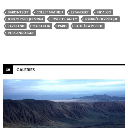
BARDINTZEFF
COLLET MATHIEU
ESTANGUET
HIDALGO
JEUX OLYMPIQUES 2024
JOSEPH STANLEY
JOURNÉE OLYMPIQUE
LAVILLENIE
MASSEGLIA
PARIS
SAUT À LA PERCHE
VOLCANOLOGUE
GALERIES