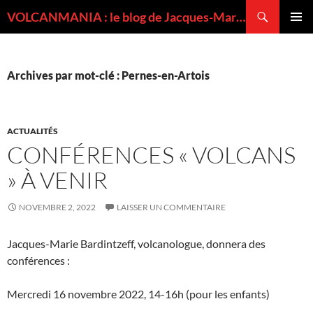
Recherche
VOLCANMANIA : le blog de Jacques-Marie BARDINTZEFF, volcanologue
ALLER
MENU
AU
PRINCI
CONTENU
Archives par mot-clé : Pernes-en-Artois
ACTUALITÉS
CONFÉRENCES « VOLCANS
» À VENIR
NOVEMBRE 2, 2022
LAISSER UN COMMENTAIRE
Jacques-Marie Bardintzeff, volcanologue, donnera des
conférences :
Mercredi 16 novembre 2022, 14-16h (pour les enfants)