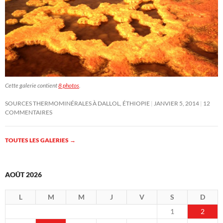
Cette galerie contient
8 photos
.
SOURCES THERMOMINÉRALES À DALLOL, ÉTHIOPIE
JANVIER 5, 2014
12
COMMENTAIRES
TOUTES LES GALERIES
→
AOÛT 2026
L
M
M
J
V
S
D
1
2