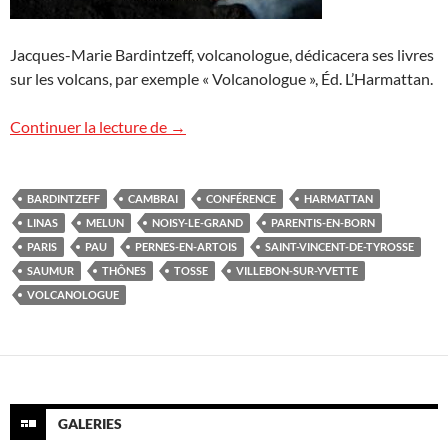
Jacques-Marie Bardintzeff, volcanologue, dédicacera ses livres
sur les volcans, par exemple « Volcanologue », Éd. L’Harmattan.
Conférences « Volcans » à venir
Continuer la lecture de
→
BARDINTZEFF
CAMBRAI
CONFÉRENCE
HARMATTAN
LINAS
MELUN
NOISY-LE-GRAND
PARENTIS-EN-BORN
PARIS
PAU
PERNES-EN-ARTOIS
SAINT-VINCENT-DE-TYROSSE
SAUMUR
THÔNES
TOSSE
VILLEBON-SUR-YVETTE
VOLCANOLOGUE
GALERIES