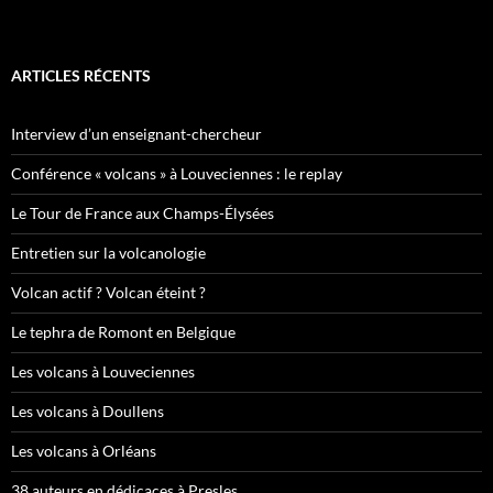
ARTICLES RÉCENTS
Interview d’un enseignant-chercheur
Conférence « volcans » à Louveciennes : le replay
Le Tour de France aux Champs-Élysées
Entretien sur la volcanologie
Volcan actif ? Volcan éteint ?
Le tephra de Romont en Belgique
Les volcans à Louveciennes
Les volcans à Doullens
Les volcans à Orléans
38 auteurs en dédicaces à Presles