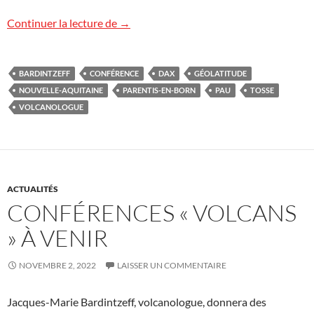
Cycle de conférences en Nouvelle-Aquit
Continuer la lecture de
→
BARDINTZEFF
CONFÉRENCE
DAX
GÉOLATITUDE
NOUVELLE-AQUITAINE
PARENTIS-EN-BORN
PAU
TOSSE
VOLCANOLOGUE
ACTUALITÉS
CONFÉRENCES « VOLCANS
» À VENIR
NOVEMBRE 2, 2022
LAISSER UN COMMENTAIRE
Jacques-Marie Bardintzeff, volcanologue, donnera des