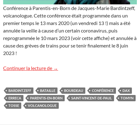
Conférence à Parentis-en-Born de Jacques-Marie Bardintzeff,
volcanologue. Cette conférence était programmée dans un
premier temps le 13 mars 2020 (un vendredi 13 !) mais a été
annulée la veille à cause d’un certain coronavirus, puis
reprogrammée le 10 mars 2023 (voir cette affiche) et annulée à
cause des grèves de trains pour se tenir finalement le 8 juin
2023 !
Cycle de conférences « Volcans » dans le
Continuer la lecture de
→
BARDINTZEFF
BATAILLE
BOURDEAU
CONFÉRENCE
DAX
ERRECA
PARENTIS-EN-BORN
SAINT-VINCENT-DE-PAUL
TOMYN
TOSSE
VOLCANOLOGUE