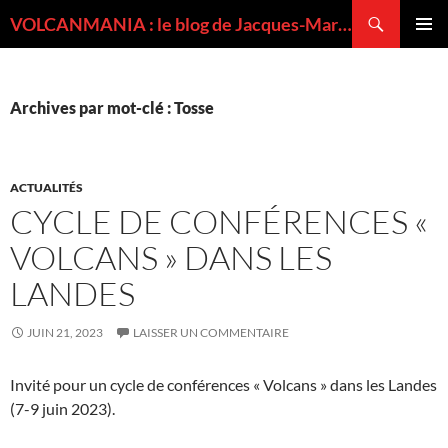
Recherche
VOLCANMANIA : le blog de Jacques-Marie BARDINTZEFF, volcanologue
ALLER
MENU
AU
PRINCI
CONTENU
Archives par mot-clé : Tosse
ACTUALITÉS
CYCLE DE CONFÉRENCES «
VOLCANS » DANS LES
LANDES
JUIN 21, 2023
LAISSER UN COMMENTAIRE
Invité pour un cycle de conférences « Volcans » dans les Landes
(7-9 juin 2023).