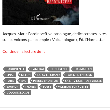
Jacques-Marie Bardintzeff, volcanologue, dédicacera ses livres
sur les volcans, par exemple « Volcanologue », Éd. L’Harmattan.
Conférences « Volcans » à venir
Continuer la lecture de
→
BARDINTZEFF
CAMBRAI
CONFÉRENCE
HARMATTAN
LINAS
MELUN
NOISY-LE-GRAND
PARENTIS-EN-BORN
PARIS
PAU
PERNES-EN-ARTOIS
SAINT-VINCENT-DE-TYROSSE
SAUMUR
THÔNES
TOSSE
VILLEBON-SUR-YVETTE
VOLCANOLOGUE