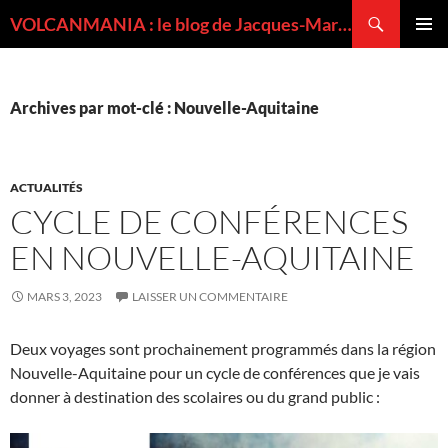
Recherche
VOLCANMANIA : le blog de Jacques-Marie BARDINTZEFF, volcanologue
ALLER
MENU
AU
PRINCI
CONTENU
Archives par mot-clé : Nouvelle-Aquitaine
ACTUALITÉS
CYCLE DE CONFÉRENCES
EN NOUVELLE-AQUITAINE
MARS 3, 2023
LAISSER UN COMMENTAIRE
Deux voyages sont prochainement programmés dans la région
Nouvelle-Aquitaine pour un cycle de conférences que je vais
donner à destination des scolaires ou du grand public :