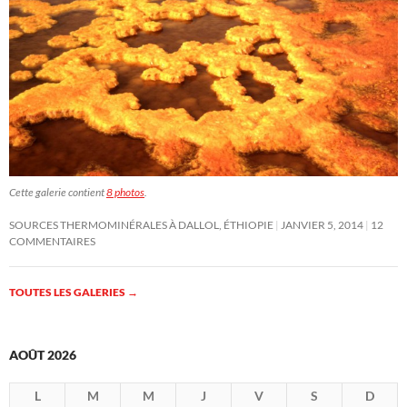
Cette galerie contient
8 photos
.
SOURCES THERMOMINÉRALES À DALLOL, ÉTHIOPIE
JANVIER 5, 2014
12
COMMENTAIRES
TOUTES LES GALERIES
→
AOÛT 2026
L
M
M
J
V
S
D