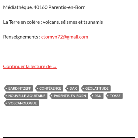
Médiathèque, 40160 Parentis-en-Born
La Terre en colère : volcans, séismes et tsunamis
Renseignements :
ctomyn72@gmail.com
Cycle de conférences en Nouvelle-Aquit
Continuer la lecture de
→
BARDINTZEFF
CONFÉRENCE
DAX
GÉOLATITUDE
NOUVELLE-AQUITAINE
PARENTIS-EN-BORN
PAU
TOSSE
VOLCANOLOGUE