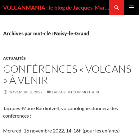
Recherche
VOLCANMANIA : le blog de Jacques-Marie BARDINTZEFF, volcanologue
ALLER
MENU
AU
PRINCI
CONTENU
Archives par mot-clé : Noisy-le-Grand
ACTUALITÉS
CONFÉRENCES « VOLCANS
» À VENIR
NOVEMBRE 2, 2022
LAISSER UN COMMENTAIRE
Jacques-Marie Bardintzeff, volcanologue, donnera des
conférences :
Mercredi 16 novembre 2022, 14-16h (pour les enfants)