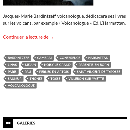
Jacques-Marie Bardintzeff, volcanologue, dédicacera ses livres
sur les volcans, par exemple « Volcanologue », Éd. L’Harmattan.
Conférences « Volcans » à venir
Continuer la lecture de
→
BARDINTZEFF
CAMBRAI
CONFÉRENCE
HARMATTAN
LINAS
MELUN
NOISY-LE-GRAND
PARENTIS-EN-BORN
PARIS
PAU
PERNES-EN-ARTOIS
SAINT-VINCENT-DE-TYROSSE
SAUMUR
THÔNES
TOSSE
VILLEBON-SUR-YVETTE
VOLCANOLOGUE
GALERIES