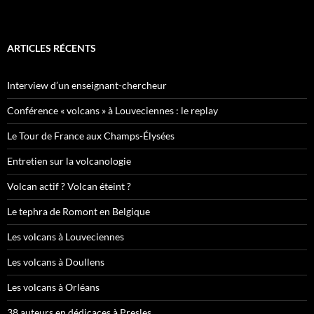
ARTICLES RÉCENTS
Interview d’un enseignant-chercheur
Conférence « volcans » à Louveciennes : le replay
Le Tour de France aux Champs-Élysées
Entretien sur la volcanologie
Volcan actif ? Volcan éteint ?
Le tephra de Romont en Belgique
Les volcans à Louveciennes
Les volcans à Doullens
Les volcans à Orléans
38 auteurs en dédicaces à Presles