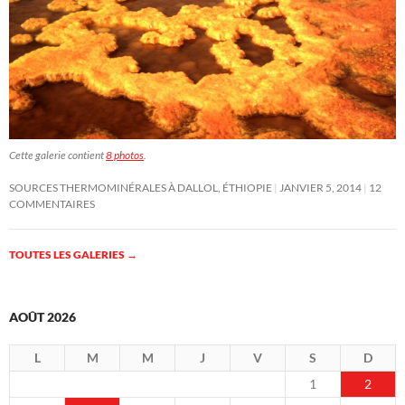
Cette galerie contient
8 photos
.
SOURCES THERMOMINÉRALES À DALLOL, ÉTHIOPIE
JANVIER 5, 2014
12
COMMENTAIRES
TOUTES LES GALERIES
→
AOÛT 2026
L
M
M
J
V
S
D
1
2