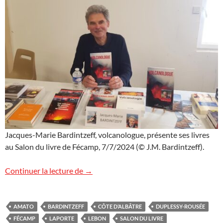
Jacques-Marie Bardintzeff, volcanologue, présente ses livres
au Salon du livre de Fécamp, 7/7/2024 (© J.M. Bardintzeff).
Images du Salon du livre de Fécamp
Continuer la lecture de
→
AMATO
BARDINTZEFF
CÔTE D’ALBÂTRE
DUPLESSY-ROUSÉE
FÉCAMP
LAPORTE
LEBON
SALON DU LIVRE