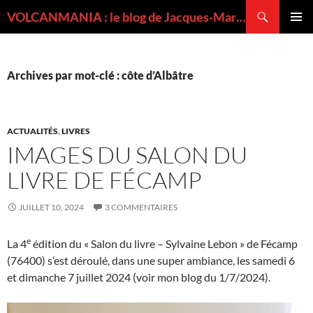
Recherche
VOLCANMANIA : le blog de Jacques-Marie BARDINTZEFF, volcanologue
ALLER
MENU
AU
PRINCI
CONTENU
Archives par mot-clé : côte d’Albâtre
ACTUALITÉS
,
LIVRES
IMAGES DU SALON DU
LIVRE DE FÉCAMP
JUILLET 10, 2024
3 COMMENTAIRES
e
La 4
édition du « Salon du livre – Sylvaine Lebon » de Fécamp
(76400) s’est déroulé, dans une super ambiance, les samedi 6
et dimanche 7 juillet 2024 (voir mon blog du 1/7/2024).