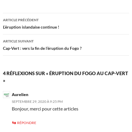
Navigation
ARTICLE PRÉCÉDENT
des
L’éruption islandaise continue !
articles
ARTICLE SUIVANT
Cap-Vert : vers la fin de l’éruption du Fogo ?
4 RÉFLEXIONS SUR « ÉRUPTION DU FOGO AU CAP-VERT
»
Aurelien
SEPTEMBRE 29, 2020 À 9:25 PM
Bonjour, merci pour cette articles
RÉPONDRE