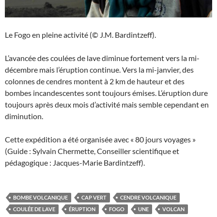
Le Fogo en pleine activité (© J.M. Bardintzeff).
L’avancée des coulées de lave diminue fortement vers la mi-
décembre mais l’éruption continue. Vers la mi-janvier, des
colonnes de cendres montent à 2 km de hauteur et des
bombes incandescentes sont toujours émises. L’éruption dure
toujours après deux mois d’activité mais semble cependant en
diminution.
Cette expédition a été organisée avec « 80 jours voyages »
(Guide : Sylvain Chermette, Conseiller scientifique et
pédagogique : Jacques-Marie Bardintzeff).
BOMBE VOLCANIQUE
CAP VERT
CENDRE VOLCANIQUE
COULÉE DE LAVE
ÉRUPTION
FOGO
UNE
VOLCAN