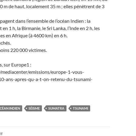
0 m de haut, localement 35 m ; elles pénètrent de 3
opagent dans l’ensemble de l’océan Indien : la
en 1 h, la Birmanie, le Sri Lanka, l’Inde en 2 h, les
es en Afrique (à 4600 km) en 6 h.
uchés.
oins 220 000 victimes.
s, sur Europe1 :
/mediacenter/emissions/europe-1-vous-
10-ans-apres-qu-a-t-on-retenu-du-tsunami-
CÉAN INDIEN
SÉISME
SUMATRA
TSUNAMI
on
NT