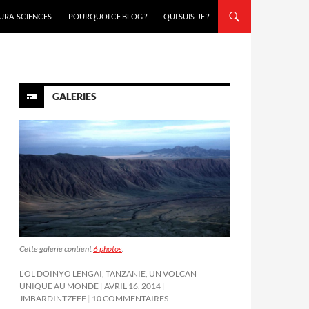
URA-SCIENCES
POURQUOI CE BLOG ?
QUI SUIS-JE ?
GALERIES
Cette galerie contient
6 photos
.
L’OL DOINYO LENGAI, TANZANIE, UN VOLCAN
UNIQUE AU MONDE
AVRIL 16, 2014
JMBARDINTZEFF
10 COMMENTAIRES