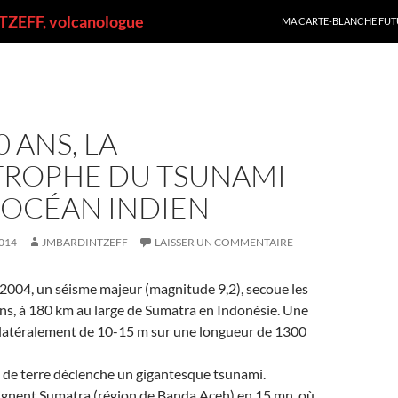
ALLER AU CONTENU
ZEFF, volcanologue
MA CARTE-BLANCHE FUT
10 ANS, LA
TROPHE DU TSUNAMI
’OCÉAN INDIEN
014
JMBARDINTZEFF
LAISSER UN COMMENTAIRE
2004, un séisme majeur (magnitude 9,2), secoue les
ns, à 180 km au large de Sumatra en Indonésie. Une
e latéralement de 10-15 m sur une longueur de 1300
de terre déclenche un gigantesque tsunami.
ignent Sumatra (région de Banda Aceh) en 15 mn, où