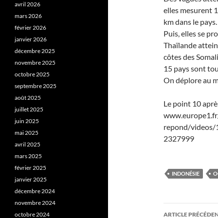
avril 2026
elles mesurent 1
mars 2026
km dans le pays.
février 2026
Puis, elles se pr
janvier 2026
Thaïlande atteint 
décembre 2025
côtes des Somali
novembre 2025
15 pays sont to
octobre 2025
On déplore au m
septembre 2025
août 2025
Le point 10 aprè
juillet 2025
www.europe1.fr
juin 2025
repond/videos/
mai 2025
2327999
avril 2025
mars 2025
février 2025
INDONÉSIE
O
janvier 2025
décembre 2024
novembre 2024
Navigati
octobre 2024
ARTICLE PRÉCÉDE