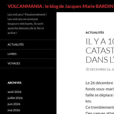
Recherche
VOLCANMANIA : le blog de Jacques-Marie BARDINT
Les volcans ? Passionnément !
Les volcans ne sont pas
toujours méchants, ils sont
aussi les témoins de la Terre
ACTUALITÉS
active !
IL Y A 
ACTUALITÉS
CATAS
LIVRES
DANS L
VOYAGES
DÉCEMBRE 26, 2
Le 26 décembre 
ARCHIVES
fonds sous-mari
août 2026
faille se déplac
juillet 2026
km.
juin 2026
Ce tremblement 
mai 2026
Des vagues atte