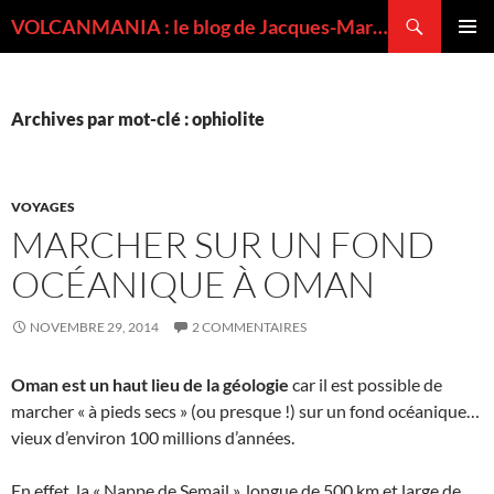
Recherche
VOLCANMANIA : le blog de Jacques-Marie BARDINTZEFF, volcanologue
ALLER
MENU
AU
PRINCI
CONTENU
Archives par mot-clé : ophiolite
VOYAGES
MARCHER SUR UN FOND
OCÉANIQUE À OMAN
NOVEMBRE 29, 2014
2 COMMENTAIRES
Oman est un haut lieu de la géologie
car il est possible de
marcher « à pieds secs » (ou presque !) sur un fond océanique…
vieux d’environ 100 millions d’années.
En effet, la « Nappe de Semail », longue de 500 km et large de