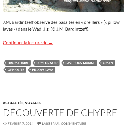
J.M. Bardintzeff observe des basaltes en « oreillers » (« pillow
lavas ») dans le Wadi Jizi (© J.M. Bardintzeff).
Marcher sur un fond océanique à Oman
Continuer la lecture de
→
DROMADAIRE
FUMEUR NOIR
LAVE SOUS-MARINE
OMAN
OPHIOLITE
PILLOW-LAVA
ACTUALITÉS
,
VOYAGES
DÉCOUVERTE DE CHYPRE
FÉVRIER 7, 2014
LAISSER UN COMMENTAIRE