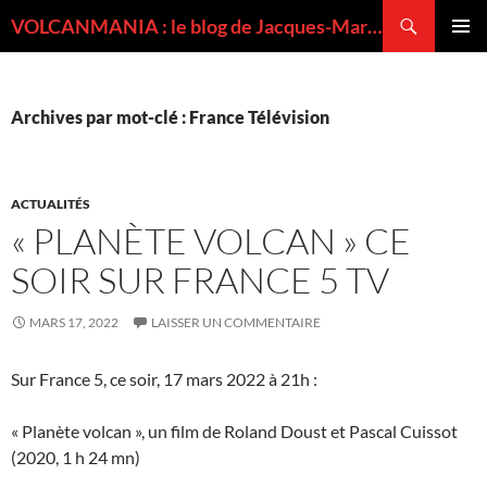
Recherche
VOLCANMANIA : le blog de Jacques-Marie BARDINTZEFF, volcanologue
ALLER
MENU
AU
PRINCI
CONTENU
Archives par mot-clé : France Télévision
ACTUALITÉS
« PLANÈTE VOLCAN » CE
SOIR SUR FRANCE 5 TV
MARS 17, 2022
LAISSER UN COMMENTAIRE
Sur France 5, ce soir, 17 mars 2022 à 21h :
« Planète volcan », un film de Roland Doust et Pascal Cuissot
(2020, 1 h 24 mn)