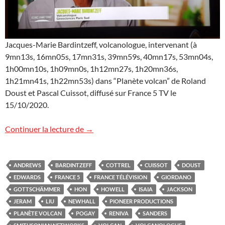
Jacques-Marie Bardintzeff, volcanologue, intervenant (à
9mn13s, 16mn05s, 17mn31s, 39mn59s, 40mn17s, 53mn04s,
1h00mn10s, 1h09mn0s, 1h12mn27s, 1h20mn36s,
1h21mn41s, 1h22mn53s) dans “Planète volcan” de Roland
Doust et Pascal Cuissot, diffusé sur France 5 TV le
15/10/2020.
Planète volcan sur France 5 TV
Continuer la lecture de
→
ANDREWS
BARDINTZEFF
COTTREL
CUISSOT
DOUST
EDWARDS
FRANCE 5
FRANCE TÉLÉVISION
GIORDANO
GOTTSCHÄMMER
HON
HOWELL
ISAIA
JACKSON
JERAM
LIU
NEWHALL
PIONEER PRODUCTIONS
PLANÈTE VOLCAN
POGAY
RENIVA
SANDERS