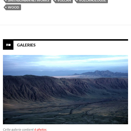
SMITHSONIAN NETWORKS
VOLCAN
VOLCANOLOGUE
WOOD
GALERIES
Cette galerie contient
6 photos
.