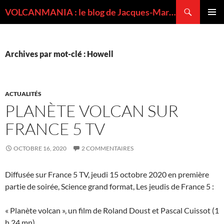
Recherche
VOLCANMANIA : le blog de Jacques-Marie BARDINTZEFF, volcanologue
ALLER
MENU
AU
PRINCI
CONTENU
Archives par mot-clé : Howell
ACTUALITÉS
PLANÈTE VOLCAN SUR
FRANCE 5 TV
OCTOBRE 16, 2020
2 COMMENTAIRES
Diffusée sur France 5 TV, jeudi 15 octobre 2020 en première
partie de soirée, Science grand format, Les jeudis de France 5 :
« Planète volcan », un film de Roland Doust et Pascal Cuissot (1
h 24 mn)