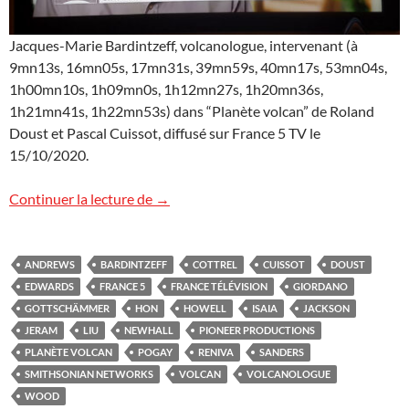
Jacques-Marie Bardintzeff, volcanologue, intervenant (à
9mn13s, 16mn05s, 17mn31s, 39mn59s, 40mn17s, 53mn04s,
1h00mn10s, 1h09mn0s, 1h12mn27s, 1h20mn36s,
1h21mn41s, 1h22mn53s) dans “Planète volcan” de Roland
Doust et Pascal Cuissot, diffusé sur France 5 TV le
15/10/2020.
Planète volcan sur France 5 TV
Continuer la lecture de
→
ANDREWS
BARDINTZEFF
COTTREL
CUISSOT
DOUST
EDWARDS
FRANCE 5
FRANCE TÉLÉVISION
GIORDANO
GOTTSCHÄMMER
HON
HOWELL
ISAIA
JACKSON
JERAM
LIU
NEWHALL
PIONEER PRODUCTIONS
PLANÈTE VOLCAN
POGAY
RENIVA
SANDERS
SMITHSONIAN NETWORKS
VOLCAN
VOLCANOLOGUE
WOOD