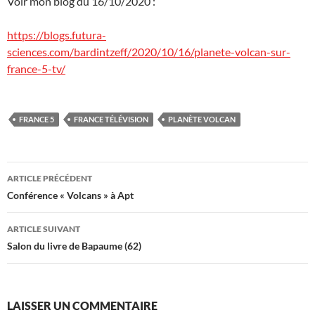
Voir mon blog du 16/10/2020 :
https://blogs.futura-
sciences.com/bardintzeff/2020/10/16/planete-volcan-sur-
france-5-tv/
FRANCE 5
FRANCE TÉLÉVISION
PLANÈTE VOLCAN
Navigation
ARTICLE PRÉCÉDENT
des
Conférence « Volcans » à Apt
articles
ARTICLE SUIVANT
Salon du livre de Bapaume (62)
LAISSER UN COMMENTAIRE