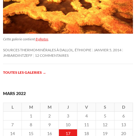
Cette galerie contient
8 photos
.
SOURCES THERMOMINÉRALES À DALLOL, ÉTHIOPIE
JANVIER 5, 2014
JMBARDINTZEFF
12 COMMENTAIRES
TOUTES LES GALERIES
→
MARS 2022
L
M
M
J
V
S
D
1
2
3
4
5
6
7
8
9
10
11
12
13
14
15
16
17
18
19
20