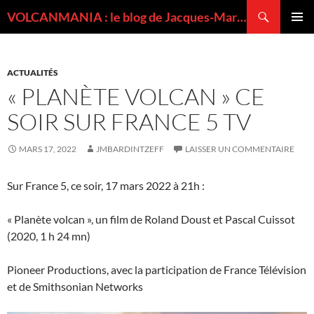
Recherche
VOLCANMANIA : le blog de Jacques-Marie BARDINTZEFF, volcanologue
ALLER
MENU
AU
PRINCI
CONTENU
ACTUALITÉS
« PLANÈTE VOLCAN » CE
SOIR SUR FRANCE 5 TV
MARS 17, 2022
JMBARDINTZEFF
LAISSER UN COMMENTAIRE
Sur France 5, ce soir, 17 mars 2022 à 21h :
« Planète volcan », un film de Roland Doust et Pascal Cuissot
(2020, 1 h 24 mn)
Pioneer Productions, avec la participation de France Télévision
et de Smithsonian Networks