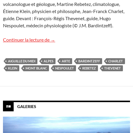
volcanologue et géologue, Martine Rebetez, climatologue,
Étienne Klein, physicien et philosophe, Jean-Franck Charlet,
guide. Devant : François-Régis Thevenet, guide, Hugo
Nespoulet, médecin physiologiste (© J.M. Bardintzeff).
Voir le mont Blanc en replay
Continuer la lecture de
→
AIGUILLE DU MIDI
ALPES
ARTE
BARDINTZEFF
CHARLET
KLEIN
MONT BLANC
NESPOULET
REBETEZ
THEVENET
GALERIES