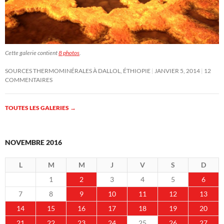
Cette galerie contient
8 photos
.
SOURCES THERMOMINÉRALES À DALLOL, ÉTHIOPIE
JANVIER 5, 2014
12
COMMENTAIRES
TOUTES LES GALERIES
→
NOVEMBRE 2016
L
M
M
J
V
S
D
1
2
3
4
5
6
7
8
9
10
11
12
13
14
15
16
17
18
19
20
21
22
23
24
25
26
27