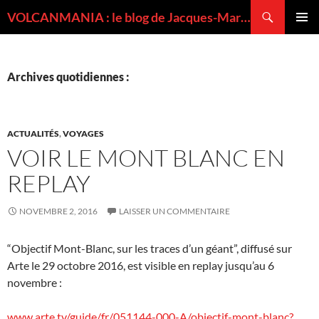
Recherche
VOLCANMANIA : le blog de Jacques-Marie BARDINTZEFF, volcanologue
ALLER
MENU
AU
PRINCI
CONTENU
Archives quotidiennes :
ACTUALITÉS
,
VOYAGES
VOIR LE MONT BLANC EN
REPLAY
NOVEMBRE 2, 2016
LAISSER UN COMMENTAIRE
“Objectif Mont-Blanc, sur les traces d’un géant”, diffusé sur
Arte le 29 octobre 2016, est visible en replay jusqu’au 6
novembre :
www.arte.tv/guide/fr/051144-000-A/objectif-mont-blanc?