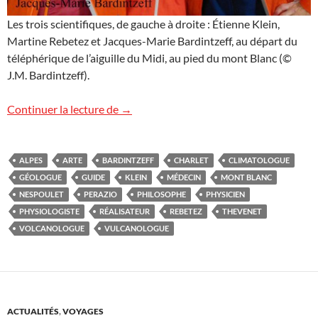
Les trois scientifiques, de gauche à droite : Étienne Klein,
Martine Rebetez et Jacques-Marie Bardintzeff, au départ du
téléphérique de l’aiguille du Midi, au pied du mont Blanc (©
J.M. Bardintzeff).
Demain samedi, à la découverte du mont
Continuer la lecture de
→
ALPES
ARTE
BARDINTZEFF
CHARLET
CLIMATOLOGUE
GÉOLOGUE
GUIDE
KLEIN
MÉDECIN
MONT BLANC
NESPOULET
PERAZIO
PHILOSOPHE
PHYSICIEN
PHYSIOLOGISTE
RÉALISATEUR
REBETEZ
THEVENET
VOLCANOLOGUE
VULCANOLOGUE
ACTUALITÉS
,
VOYAGES