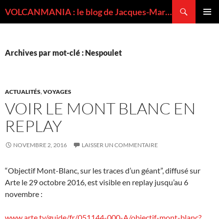
Recherche
VOLCANMANIA : le blog de Jacques-Marie BARDINTZEFF, volcanologue
ALLER
MENU
AU
PRINCI
CONTENU
Archives par mot-clé : Nespoulet
ACTUALITÉS
,
VOYAGES
VOIR LE MONT BLANC EN
REPLAY
NOVEMBRE 2, 2016
LAISSER UN COMMENTAIRE
“Objectif Mont-Blanc, sur les traces d’un géant”, diffusé sur
Arte le 29 octobre 2016, est visible en replay jusqu’au 6
novembre :
www.arte.tv/guide/fr/051144-000-A/objectif-mont-blanc?