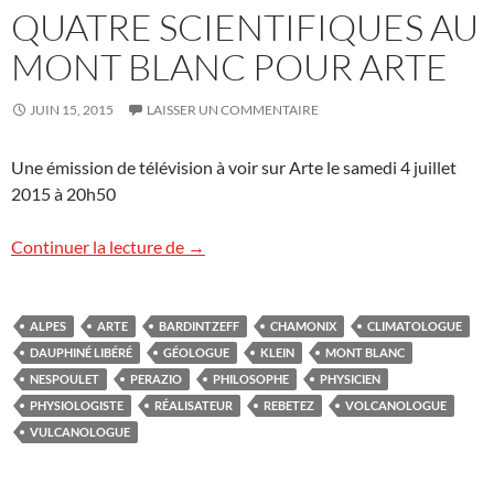
QUATRE SCIENTIFIQUES AU
MONT BLANC POUR ARTE
JUIN 15, 2015
LAISSER UN COMMENTAIRE
Une émission de télévision à voir sur Arte le samedi 4 juillet
2015 à 20h50
Quatre scientifiques au mont Blanc pour
Continuer la lecture de
→
ALPES
ARTE
BARDINTZEFF
CHAMONIX
CLIMATOLOGUE
DAUPHINÉ LIBÉRÉ
GÉOLOGUE
KLEIN
MONT BLANC
NESPOULET
PERAZIO
PHILOSOPHE
PHYSICIEN
PHYSIOLOGISTE
RÉALISATEUR
REBETEZ
VOLCANOLOGUE
VULCANOLOGUE