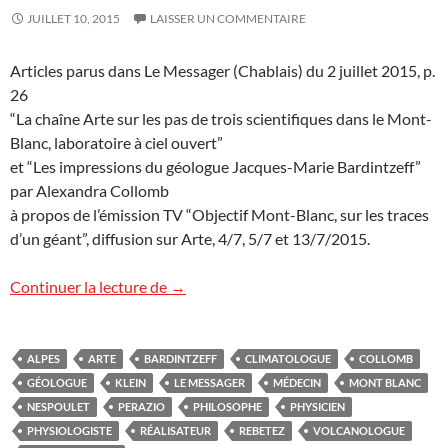
JUILLET 10, 2015
LAISSER UN COMMENTAIRE
Articles parus dans Le Messager (Chablais) du 2 juillet 2015, p.
26
“La chaîne Arte sur les pas de trois scientifiques dans le Mont-
Blanc, laboratoire à ciel ouvert”
et “Les impressions du géologue Jacques-Marie Bardintzeff”
par Alexandra Collomb
à propos de l’émission TV “Objectif Mont-Blanc, sur les traces
d’un géant”, diffusion sur Arte, 4/7, 5/7 et 13/7/2015.
La chaîne Arte sur les pas de trois scienti
Continuer la lecture de
→
ALPES
ARTE
BARDINTZEFF
CLIMATOLOGUE
COLLOMB
GÉOLOGUE
KLEIN
LE MESSAGER
MÉDECIN
MONT BLANC
NESPOULET
PERAZIO
PHILOSOPHE
PHYSICIEN
PHYSIOLOGISTE
RÉALISATEUR
REBETEZ
VOLCANOLOGUE