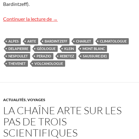
Bardintzeff).
Arte TV : soirée mont Blanc
Continuer la lecture de
→
ALPES
ARTE
BARDINTZEFF
CHARLET
CLIMATOLOGUE
DELAPIERRE
GÉOLOGUE
KLEIN
MONT BLANC
NESPOULET
PERAZIO
REBETEZ
SAUSSURE (DE)
THEVENET
VOLCANOLOGUE
ACTUALITÉS
,
VOYAGES
LA CHAÎNE ARTE SUR LES
PAS DE TROIS
SCIENTIFIQUES