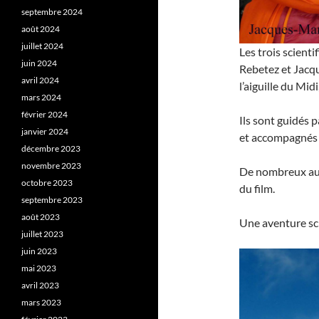
septembre 2024
août 2024
juillet 2024
Les trois scienti
juin 2024
Rebetez et Jacqu
avril 2024
l’aiguille du Mid
mars 2024
février 2024
Ils sont guidés 
janvier 2024
et accompagnés 
décembre 2023
novembre 2023
De nombreux aut
octobre 2023
du film.
septembre 2023
août 2023
Une aventure sc
juillet 2023
juin 2023
mai 2023
avril 2023
mars 2023