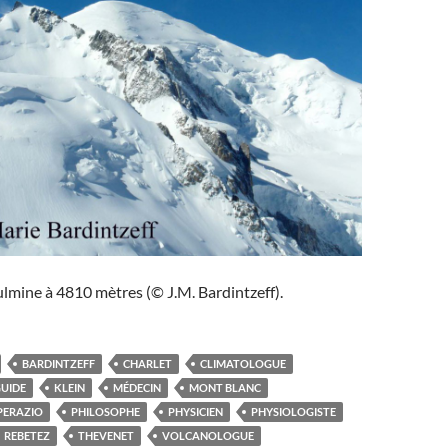
lmine à 4810 mètres (© J.M. Bardintzeff).
BARDINTZEFF
CHARLET
CLIMATOLOGUE
UIDE
KLEIN
MÉDECIN
MONT BLANC
PERAZIO
PHILOSOPHE
PHYSICIEN
PHYSIOLOGISTE
REBETEZ
THEVENET
VOLCANOLOGUE