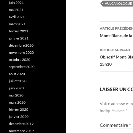
juin 2021
VULCANOLOGUE
mai 2021
avril 2021
Navigati
mars 2021
ARTICLE PRÉCÉDE
février 2021
des
Mont-Blanc, de la 
janvier 2021
articles
décembre 2020
ARTICLE SUIVANT
novembre 2020
Objectif Mont-Blan
octobre 2020
15h10
septembre 2020
août 2020
juillet 2020
juin 2020
LAISSER UN 
mai 2020
mars 2020
Votre adresse e-ma
février 2020
indiqués avec
*
janvier 2020
décembre 2019
Commentaire
*
novembre 2019