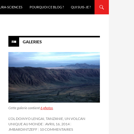
URA-SCIENCES
POURQUOI CE BLOG ?
QUI SUIS-JE ?
GALERIES
Cette galerie contient
6 photos
.
L’OL DOINYO LENGAI, TANZANIE, UN VOLCAN
UNIQUE AU MONDE
AVRIL 16, 2014
JMBARDINTZEFF
10 COMMENTAIRES