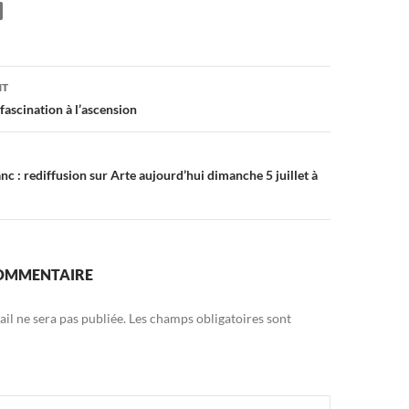
on
NT
fascination à l’ascension
c : rediffusion sur Arte aujourd’hui dimanche 5 juillet à
COMMENTAIRE
il ne sera pas publiée.
Les champs obligatoires sont