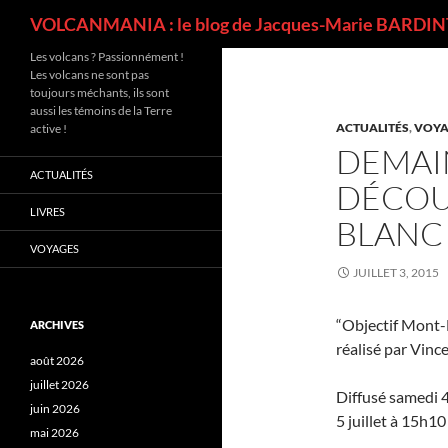
Recherche
VOLCANMANIA : le blog de Jacques-Marie BARDINT
Les volcans ? Passionnément !
Les volcans ne sont pas
toujours méchants, ils sont
aussi les témoins de la Terre
ACTUALITÉS
,
VOYA
active !
DEMAIN
ACTUALITÉS
DÉCOU
LIVRES
BLANC 
VOYAGES
JUILLET 3, 2015
“Objectif Mont-B
ARCHIVES
réalisé par Vinc
août 2026
juillet 2026
Diffusé samedi 4
juin 2026
5 juillet à 15h10 
mai 2026