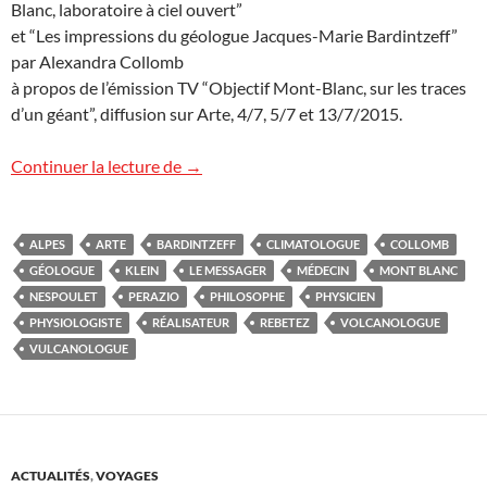
Blanc, laboratoire à ciel ouvert”
et “Les impressions du géologue Jacques-Marie Bardintzeff”
par Alexandra Collomb
à propos de l’émission TV “Objectif Mont-Blanc, sur les traces
d’un géant”, diffusion sur Arte, 4/7, 5/7 et 13/7/2015.
La chaîne Arte sur les pas de trois scienti
Continuer la lecture de
→
ALPES
ARTE
BARDINTZEFF
CLIMATOLOGUE
COLLOMB
GÉOLOGUE
KLEIN
LE MESSAGER
MÉDECIN
MONT BLANC
NESPOULET
PERAZIO
PHILOSOPHE
PHYSICIEN
PHYSIOLOGISTE
RÉALISATEUR
REBETEZ
VOLCANOLOGUE
VULCANOLOGUE
ACTUALITÉS
,
VOYAGES