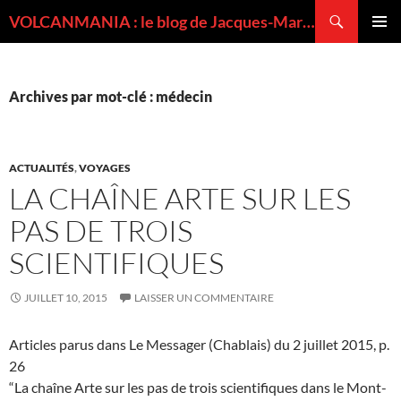
Recherche
VOLCANMANIA : le blog de Jacques-Marie BARDINTZEFF, volcanologue
ALLER
MENU
AU
PRINCI
CONTENU
Archives par mot-clé : médecin
ACTUALITÉS
,
VOYAGES
LA CHAÎNE ARTE SUR LES
PAS DE TROIS
SCIENTIFIQUES
JUILLET 10, 2015
LAISSER UN COMMENTAIRE
Articles parus dans Le Messager (Chablais) du 2 juillet 2015, p.
26
“La chaîne Arte sur les pas de trois scientifiques dans le Mont-