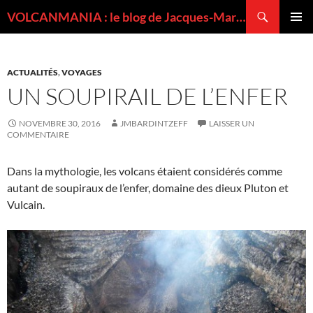
Recherche
VOLCANMANIA : le blog de Jacques-Marie BARDINTZEFF, volcanologue
ALLER
MENU
AU
PRINCI
CONTENU
ACTUALITÉS
,
VOYAGES
UN SOUPIRAIL DE L’ENFER
NOVEMBRE 30, 2016
JMBARDINTZEFF
LAISSER UN
COMMENTAIRE
Dans la mythologie, les volcans étaient considérés comme
autant de soupiraux de l’enfer, domaine des dieux Pluton et
Vulcain.