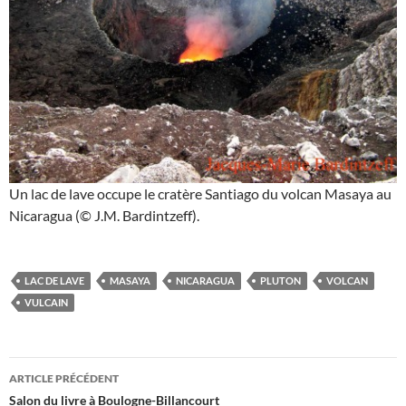
Un lac de lave occupe le cratère Santiago du volcan Masaya au
Nicaragua (© J.M. Bardintzeff).
LAC DE LAVE
MASAYA
NICARAGUA
PLUTON
VOLCAN
VULCAIN
Navigation
ARTICLE PRÉCÉDENT
des
Salon du livre à Boulogne-Billancourt