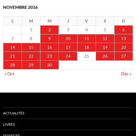
NOVEMBRE 2016
L
M
M
J
V
S
D
1
2
3
4
5
6
7
8
9
10
11
12
13
14
15
16
17
18
19
20
21
22
23
24
25
26
27
28
29
30
« Oct
Déc »
ACTUALITÉS
LIVRES
VOYAGES