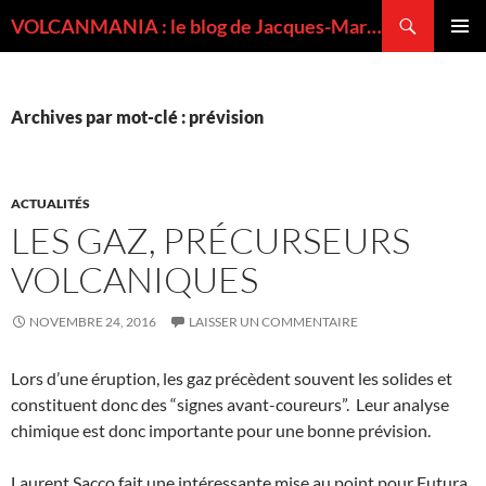
Recherche
VOLCANMANIA : le blog de Jacques-Marie BARDINTZEFF, volcanologue
ALLER
MENU
AU
PRINCI
CONTENU
Archives par mot-clé : prévision
ACTUALITÉS
LES GAZ, PRÉCURSEURS
VOLCANIQUES
NOVEMBRE 24, 2016
LAISSER UN COMMENTAIRE
Lors d’une éruption, les gaz précèdent souvent les solides et
constituent donc des “signes avant-coureurs”. Leur analyse
chimique est donc importante pour une bonne prévision.
Laurent Sacco fait une intéressante mise au point pour Futura