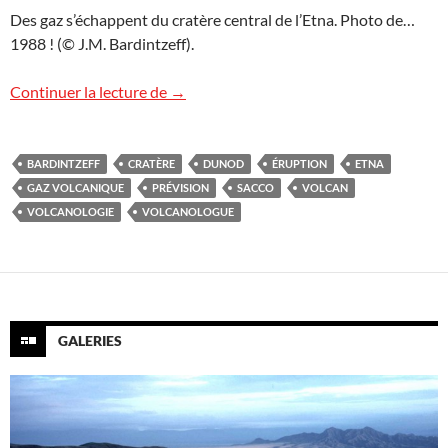
Des gaz s’échappent du cratère central de l’Etna. Photo de…
1988 ! (© J.M. Bardintzeff).
Les gaz, précurseurs volcaniques
Continuer la lecture de
→
BARDINTZEFF
CRATÈRE
DUNOD
ÉRUPTION
ETNA
GAZ VOLCANIQUE
PRÉVISION
SACCO
VOLCAN
VOLCANOLOGIE
VOLCANOLOGUE
GALERIES