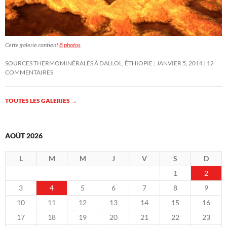
Cette galerie contient
8 photos
.
SOURCES THERMOMINÉRALES À DALLOL, ÉTHIOPIE
JANVIER 5, 2014
12
COMMENTAIRES
TOUTES LES GALERIES
→
AOÛT 2026
L
M
M
J
V
S
D
1
2
3
4
5
6
7
8
9
10
11
12
13
14
15
16
17
18
19
20
21
22
23