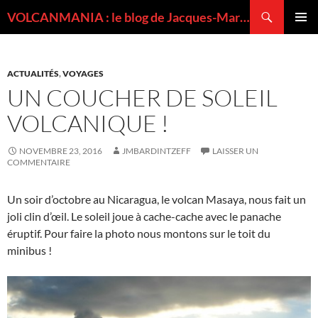
Recherche
VOLCANMANIA : le blog de Jacques-Marie BARDINTZEFF, volcanologue
ALLER
MENU
AU
PRINCI
CONTENU
ACTUALITÉS
,
VOYAGES
UN COUCHER DE SOLEIL
VOLCANIQUE !
NOVEMBRE 23, 2016
JMBARDINTZEFF
LAISSER UN
COMMENTAIRE
Un soir d’octobre au Nicaragua, le volcan Masaya, nous fait un
joli clin d’œil. Le soleil joue à cache-cache avec le panache
éruptif. Pour faire la photo nous montons sur le toit du
minibus !