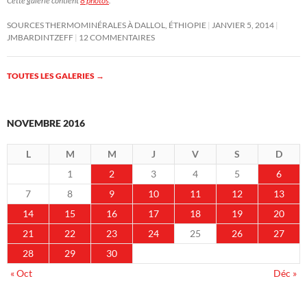
Cette galerie contient
8 photos
.
SOURCES THERMOMINÉRALES À DALLOL, ÉTHIOPIE
JANVIER 5, 2014
JMBARDINTZEFF
12 COMMENTAIRES
TOUTES LES GALERIES
→
NOVEMBRE 2016
L
M
M
J
V
S
D
1
2
3
4
5
6
7
8
9
10
11
12
13
14
15
16
17
18
19
20
21
22
23
24
25
26
27
28
29
30
« Oct
Déc »