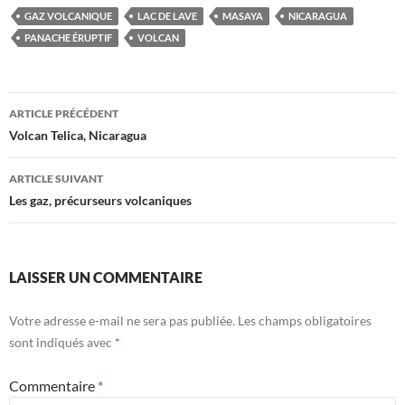
GAZ VOLCANIQUE
LAC DE LAVE
MASAYA
NICARAGUA
PANACHE ÉRUPTIF
VOLCAN
Navigation
ARTICLE PRÉCÉDENT
des
Volcan Telica, Nicaragua
articles
ARTICLE SUIVANT
Les gaz, précurseurs volcaniques
LAISSER UN COMMENTAIRE
Votre adresse e-mail ne sera pas publiée.
Les champs obligatoires
sont indiqués avec
*
Commentaire
*