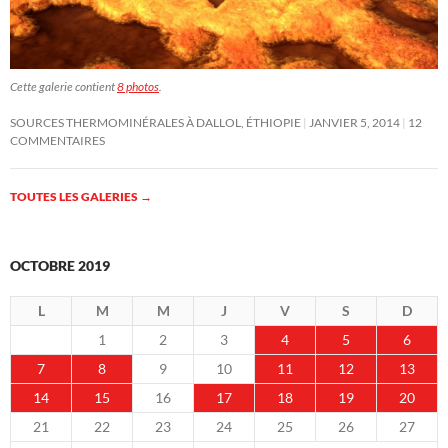
Cette galerie contient
8 photos
.
SOURCES THERMOMINÉRALES À DALLOL, ÉTHIOPIE
JANVIER 5, 2014
12
COMMENTAIRES
TOUTES LES GALERIES
→
OCTOBRE 2019
L
M
M
J
V
S
D
1
2
3
4
5
6
7
8
9
10
11
12
13
14
15
16
17
18
19
20
21
22
23
24
25
26
27