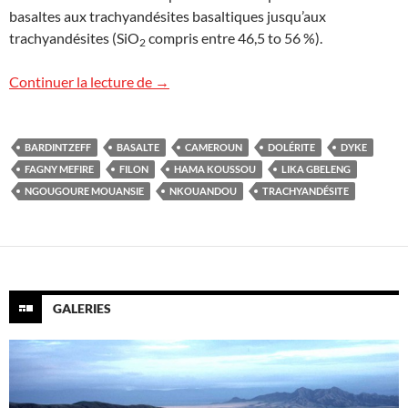
basaltes aux trachyandésites basaltiques jusqu’aux
trachyandésites (SiO
compris entre 46,5 to 56 %).
2
Filons volcaniques à Hama Koussou, C
Continuer la lecture de
→
BARDINTZEFF
BASALTE
CAMEROUN
DOLÉRITE
DYKE
FAGNY MEFIRE
FILON
HAMA KOUSSOU
LIKA GBELENG
NGOUGOURE MOUANSIE
NKOUANDOU
TRACHYANDÉSITE
GALERIES