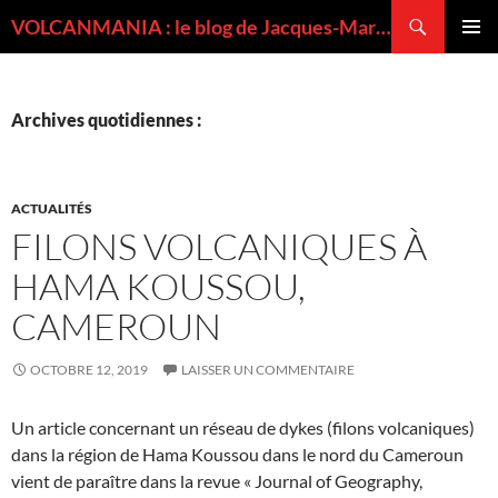
Recherche
VOLCANMANIA : le blog de Jacques-Marie BARDINTZEFF, volcanologue
ALLER
MENU
AU
PRINCI
CONTENU
Archives quotidiennes :
ACTUALITÉS
FILONS VOLCANIQUES À
HAMA KOUSSOU,
CAMEROUN
OCTOBRE 12, 2019
LAISSER UN COMMENTAIRE
Un article concernant un réseau de dykes (filons volcaniques)
dans la région de Hama Koussou dans le nord du Cameroun
vient de paraître dans la revue « Journal of Geography,